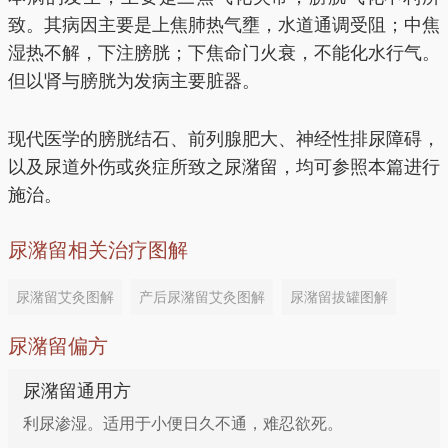
致。其病因主要是上焦肺热气壅，水道通调受阻；中焦
湿热不解，下注膀胱；下焦命门火衰，不能化水行气。
但以肾与膀胱为发病主要脏器。
现代医学的膀胱结石、前列腺肥大、神经性排尿障碍，
以及尿道外伤或炎症所致之尿潴留，均可参照本篇进行
施治。
尿潴留相关治疗图解
尿潴留艾灸图解
产后尿潴留艾灸图解
尿潴留拔罐图解
尿潴留偏方
尿潴留通用方
利尿渗湿。适用于小便日久不通，难忍欲死。