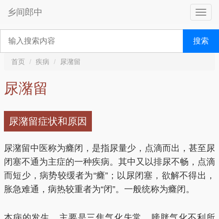
乡间郎中
搜索
首页
疾病
尿潴留
尿潴留
尿潴留症状和原因
尿潴留中医称为癃闭，是指尿量少，点滴而出，甚至尿
闭塞不通为主症的一种疾病。其中又以排尿不畅，点滴
而短少，病势较缓者为“癃”；以尿闭塞，欲解不得出，
胀急难通，病热较重者为“闭”。一般统称为癃闭。
本病的发生，主要是三焦气化失常，膀胱气化不利所