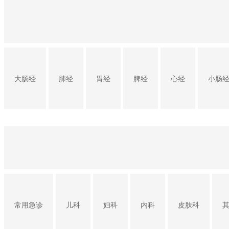
大肠经
肺经
胃经
脾经
心经
小肠
常用急诊
儿科
妇科
内科
皮肤科