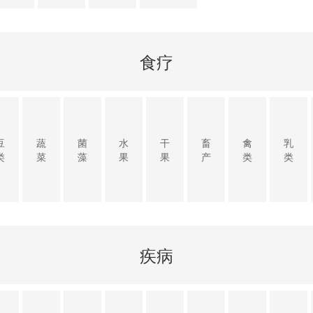
食疗
豆
蔬
菌
水
干
畜
禽
乳
类
菜
藻
果
果
产
类
类
疾病