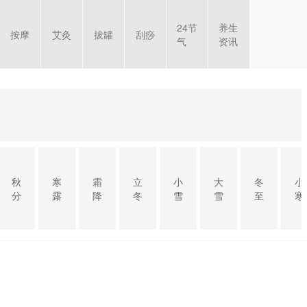
24节
养生
按摩
艾灸
拔罐
刮痧
气
资讯
秋
寒
霜
立
小
大
冬
小
分
露
降
冬
雪
雪
至
寒