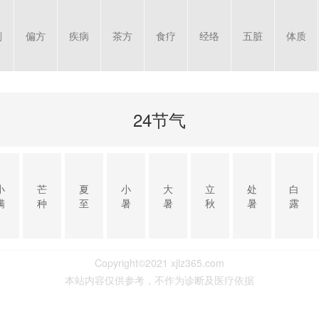
剂
偏方
疾病
茶方
食疗
经络
五脏
体质
24节气
小
芒
夏
小
大
立
处
白
满
种
至
暑
暑
秋
暑
露
Copyright©2021 xjlz365.com
本站内容仅供参考，不作为诊断及医疗依据