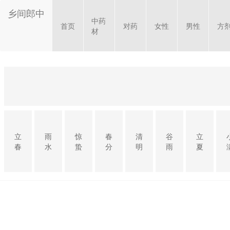
乡间郎中
中药
首页
对药
女性
男性
方
材
立
雨
惊
春
清
谷
立
春
水
蛰
分
明
雨
夏