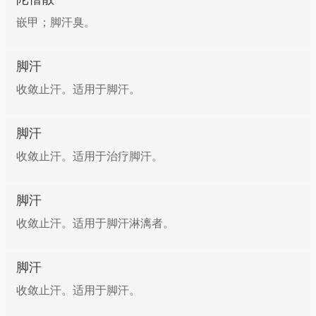
嵌甲；脚汗臭。
脚汗
收敛止汗。适用于脚汗。
脚汗
收敛止汗。适用于治疗脚汗。
脚汗
收敛止汗。适用于脚汗淋漓者。
脚汗
收敛止汗。适用于脚汗。