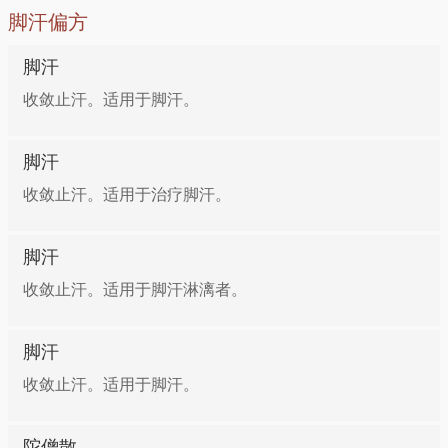
脚汗偏方
脚汗
收敛止汗。适用于脚汗。
脚汗
收敛止汗。适用于治疗脚汗。
脚汗
收敛止汗。适用于脚汗淋漓者。
脚汗
收敛止汗。适用于脚汗。
陀僧散