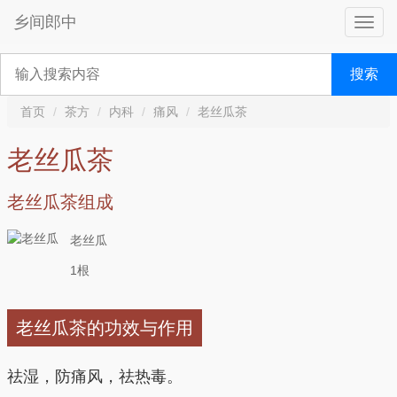
乡间郎中
搜索
首页
茶方
内科
痛风
老丝瓜茶
老丝瓜茶
老丝瓜茶组成
老丝瓜
1根
老丝瓜茶的功效与作用
祛湿，防痛风，祛热毒。