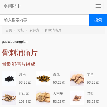
乡间郎中
搜索
首页
方剂
安神方
骨刺消痛片
gucixiaotongpian
骨刺消痛片
骨刺消痛片组成
川乌
秦艽
甘草
53.25克
53.25克
53.25克
（制）
穿山龙
天南星
当归
106.5克
53.25克
53.25克