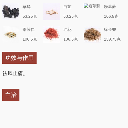
（制）
草乌
白芷
粉萆薢
53.25克
53.25克
106.5克
（制）
薏苡仁
红花
徐长卿
106.5克
106.5克
159.75克
功效与作用
祛风止痛。
主治