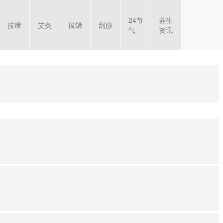
24节
养生
按摩
艾灸
拔罐
刮痧
气
资讯