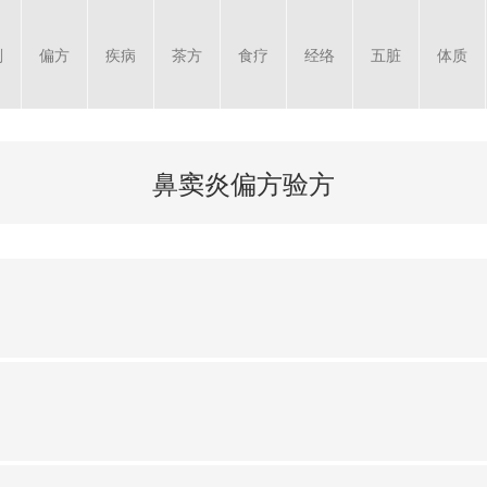
剂
偏方
疾病
茶方
食疗
经络
五脏
体质
鼻窦炎偏方验方