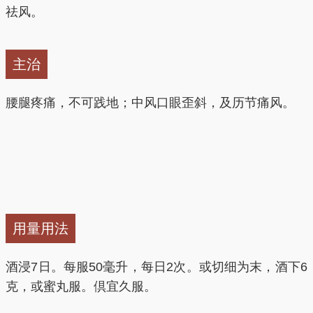
祛风。
主治
腰腿疼痛，不可践地；中风口眼歪斜，及历节痛风。
用量用法
酒浸7日。每服50毫升，每日2次。或切细为末，酒下6
克，或蜜丸服。倶宜久服。