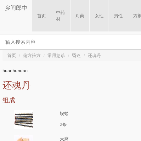
乡间郎中
中药
首页
对药
女性
男性
方
材
首页
偏方验方
常用急诊
昏迷
还魂丹
huanhundan
还魂丹
组成
蜈蚣
2条
天麻