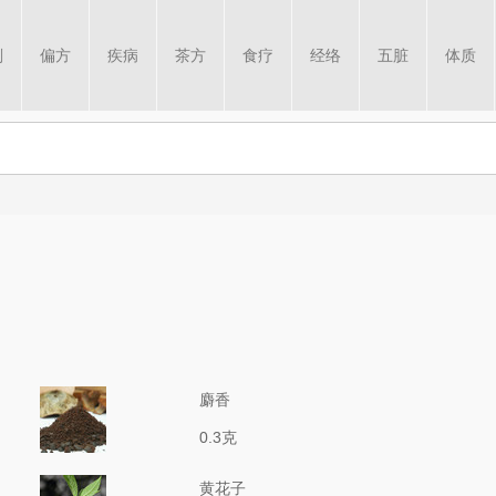
剂
偏方
疾病
茶方
食疗
经络
五脏
体质
麝香
0.3克
黄花子