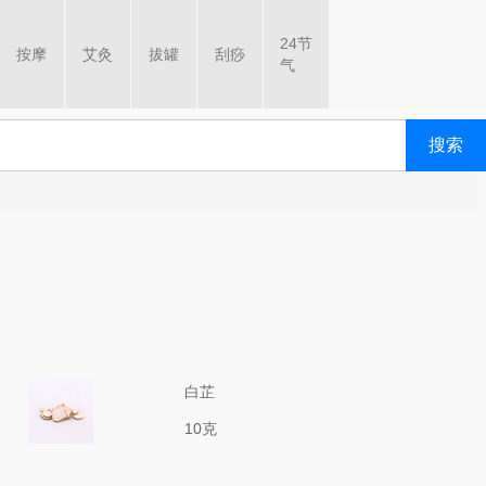
24节
按摩
艾灸
拔罐
刮痧
气
搜索
白芷
10克