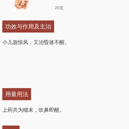
20克
功效与作用及主治
小儿急惊风，又治昏迷不醒。
用量用法
上药共为细末，吹鼻即醒。