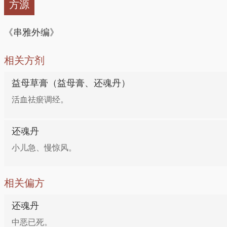
方源
《串雅外编》
相关方剂
益母草膏（益母膏、还魂丹）
活血祛瘀调经。
还魂丹
小儿急、慢惊风。
相关偏方
还魂丹
中恶已死。