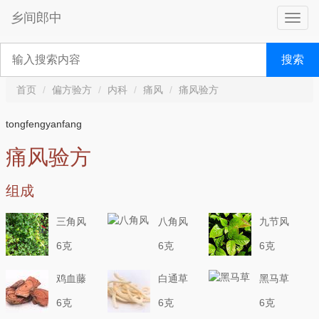
乡间郎中
搜索
首页
偏方验方
内科
痛风
痛风验方
tongfengyanfang
痛风验方
组成
三角风
八角风
九节风
6克
6克
6克
鸡血藤
白通草
黑马草
6克
6克
6克