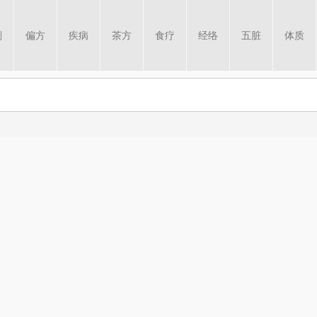
剂
偏方
疾病
茶方
食疗
经络
五脏
体质