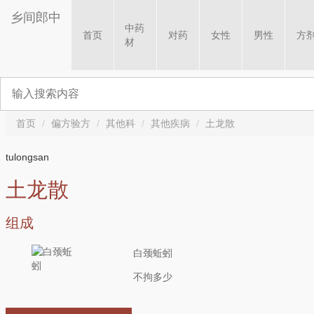
乡间郎中
中药
首页
对药
女性
男性
方
材
首页
偏方验方
其他科
其他疾病
土龙散
tulongsan
土龙散
组成
白颈蚯蚓
不拘多少