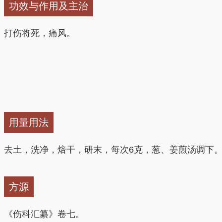
功效与作用及主治
打伤将死，痛风。
用量用法
去土，洗净，焙干，研末，每次6克，葱、姜煎汤调下
方源
《伤科汇纂》卷七。