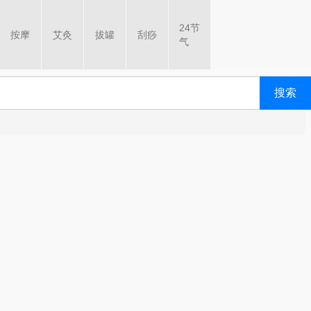
24节
按摩
艾灸
拔罐
刮痧
气
搜索