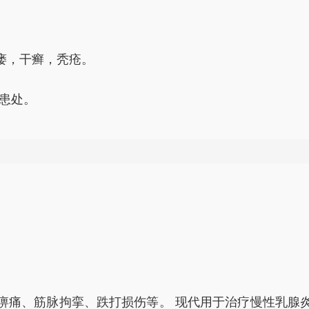
瘘，干癣，秃疮。
涂患处。
5版
治痈肿诸毒，可与草乌、半夏等炒焦研细，水调外敷；用
痈毒之要药。
，清油、黄蜡为膏，取少许搓擦患处。
痹痛、筋脉拘挛、跌打损伤等。 现代用于治疗慢性乳腺