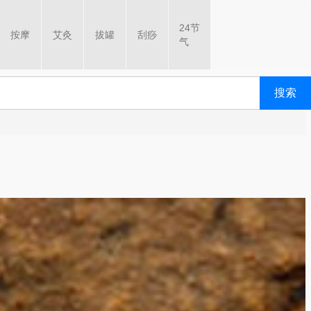
24节
按摩
艾灸
拔罐
刮痧
气
搜索