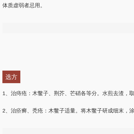
体质虚弱者忌用。
孕妇禁服。儿童忌用。
本品毒性较强，应以外用为主，内服宜慎。
选方
1、治痔疮：木鳖子、荆芥、芒硝各等分。水煎去渣，
2、治疥癣、秃疮：木鳖子适量。将木鳖子研成细末，
3、跌打损伤、瘀血不散疼痛：木鳖子20g，桂皮1g