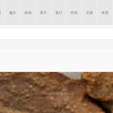
剂
偏方
疾病
茶方
食疗
经络
五脏
体质