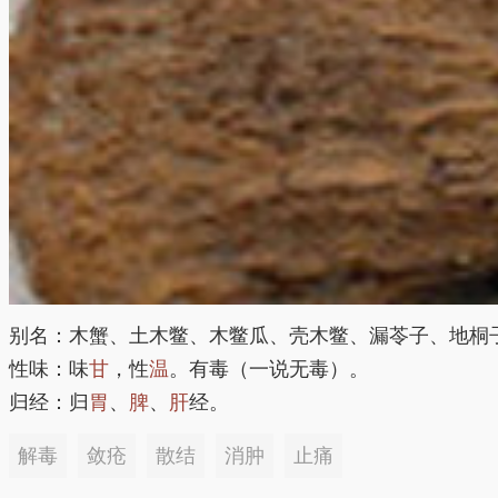
别名：木蟹、土木鳖、木鳖瓜、壳木鳖、漏苓子、地桐
性味：味
甘
，性
温
。有毒（一说无毒）。
归经：归
胃
、
脾
、
肝
经。
解毒
敛疮
散结
消肿
止痛