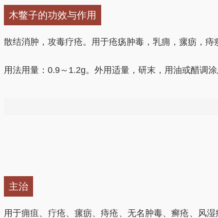
木鳖子的功效与作用
散结消肿，攻毒疗疮。用于疮疡肿毒，乳痈，瘰疬，痔
用法用量：0.9～1.2g。外用适量，研末，用油或醋调
——以上来源于《中国药典》201
消肿，散结，解毒，疗疮，止痛。
1.攻毒疗疮，消肿散结（疮疡肿毒，瘰疬痰核证）用
疬痰核，可取本品研碎后入鸡蛋内蒸熟服食。本品为除
主治
2.其他 本品能通经络，用治筋脉拘挛，可与乳香为末
用于痈疽、疔疮、瘰疬、痔疮、无名肿毒、癣疮、风湿