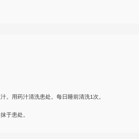
取汁。用药汁清洗患处。每日睡前清洗1次。
涂抹于患处。
，油菜子4g，丁香18g。将以上4味中药研成细末，用生