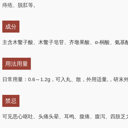
痔疮、脱肛等。
成分
主含木鳖子酸、木鳖子皂苷、齐墩果酸、α-桐酸、氨基
用法用量
日常用量：0.6～1.2g，可入丸、散，外用适量,，研末
禁忌
可见恶心呕吐、头痛头晕、耳鸣、腹痛、腹泻、四肢乏