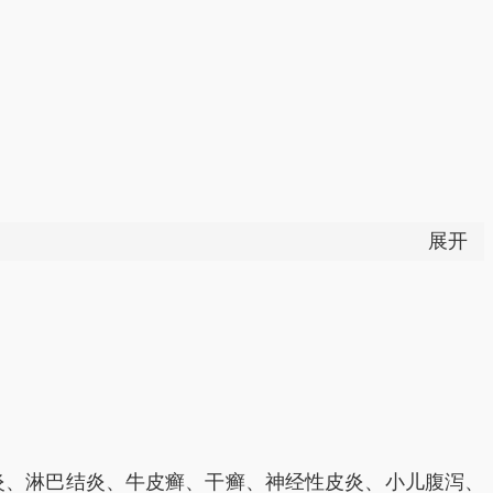
展开
治痔疮肿痛，可配荆芥、朴硝各等份煎汤，熏洗；用治瘰
炎、淋巴结炎、牛皮癣、干癣、神经性皮炎、小儿腹泻、