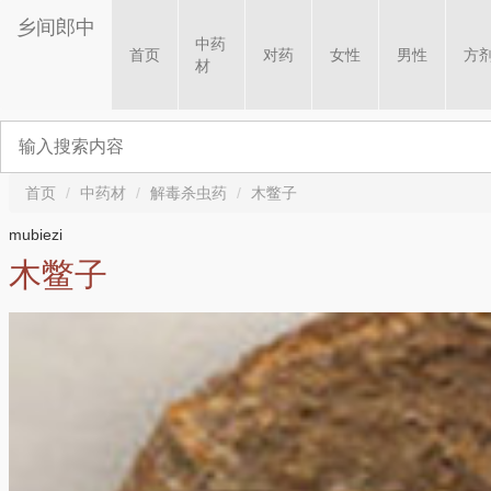
乡间郎中
中药
首页
对药
女性
男性
方
材
首页
中药材
解毒杀虫药
木鳖子
mubiezi
木鳖子