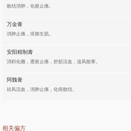
散结消肿，化瘀止痛。
万金膏
消肿止痛，排脓生肌。
安阳精制膏
消积化癥，逐瘀止痛，舒筋活血，追风散寒。
阿魏膏
祛风活血，消肿止痛，化痞散结。
相关偏方