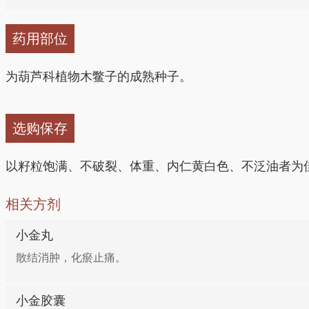
换。
药用部位
4、治疮疡肿毒：木鳖子、半夏各100g，草乌25g，
日1次。
为葫芦科植物木鳖子的成熟种子。
5、治瘰疬、脓血淋漓：木鳖子15g，乌鸡蛋2个。木
选购保存
以籽粒饱满、不破裂、体重、内仁黄白色、不泛油者为
相关方剂
小金丸
散结消肿，化瘀止痛。
小金胶囊