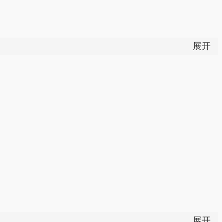
展开
姜汁搅拌均匀，置于药用纱布上裹好，热敷于患处。每日1
展开