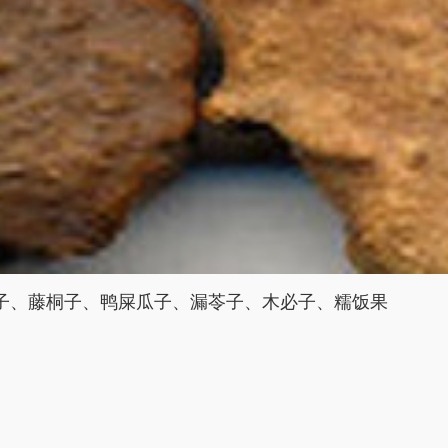
子、藤桐子、鸭屎瓜子、漏苓子、木必子、糯饭果