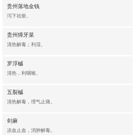
贵州落地金钱
泻下祛瘀。
贵州獐牙菜
清热解毒；利湿。
罗浮槭
清热，利咽喉。
五裂槭
清热解毒，理气止痛。
剑麻
凉血止血，消肿解毒。