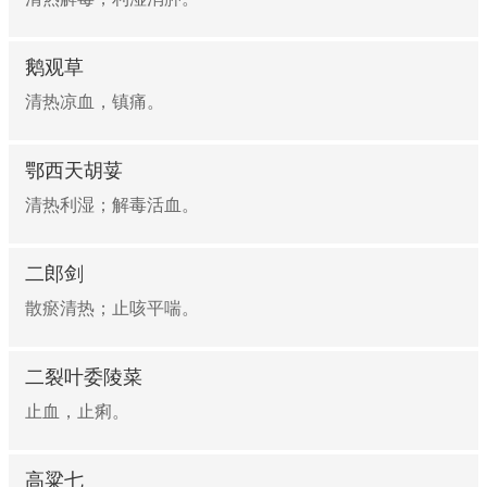
鹅观草
清热凉血，镇痛。
鄂西天胡荽
清热利湿；解毒活血。
二郎剑
散瘀清热；止咳平喘。
二裂叶委陵菜
止血，止痢。
高粱七