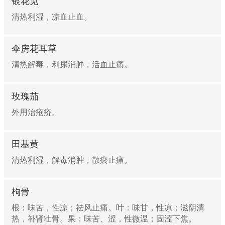
银花苋
清热利湿，凉血止血。
伞房花耳草
清热解毒，利尿消肿，活血止痛。
玫瑰茄
外用治疮疥。
田基黄
清热利湿，解毒消肿，散瘀止痛。
枸骨
根：味苦，性凉；祛风止痛。叶：味甘，性凉；滋阴清
热，补肾壮骨。果：味苦、涩，性微温；固涩下焦。