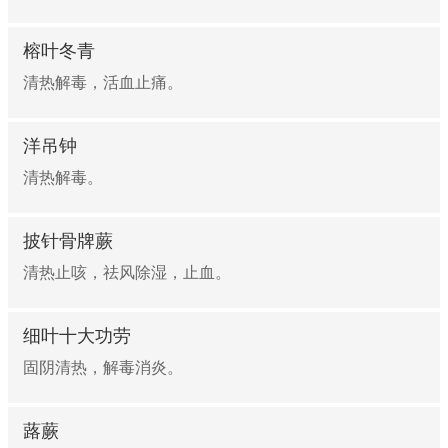
榕叶冬青
清热解毒，活血止痛。
洋吊钟
清热解毒。
披针骨牌蕨
清热止咳，祛风除湿，止血。
细叶十大功劳
固阴清热，解毒消炎。
蕗蕨