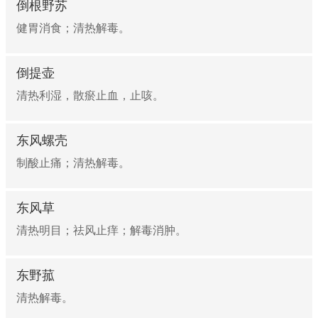
倒根野苏
健胃消食；清热解毒。
倒提壶
清热利湿，散瘀止血，止咳。
东风螺壳
制酸止痛；清热解毒。
东风草
清热明目；祛风止痒；解毒消肿。
东野菰
清热解毒。