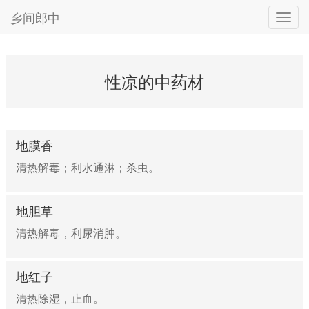
乡间郎中
性凉的中药材
地膜香
清热解毒；利水通淋；杀虫。
地胆草
清热解毒，利尿消肿。
地红子
清热除湿，止血。