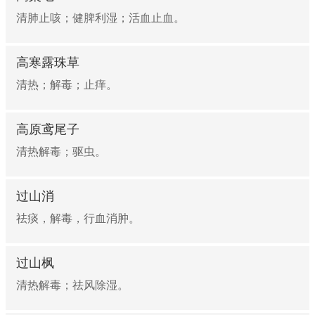
清肺止咳；健脾利湿；活血止血。
高寒露珠草
清热；解毒；止痒。
高原鸢尾子
清热解毒；驱虫。
过山消
祛痰，解毒，行血消肿。
过山枫
清热解毒；祛风除湿。