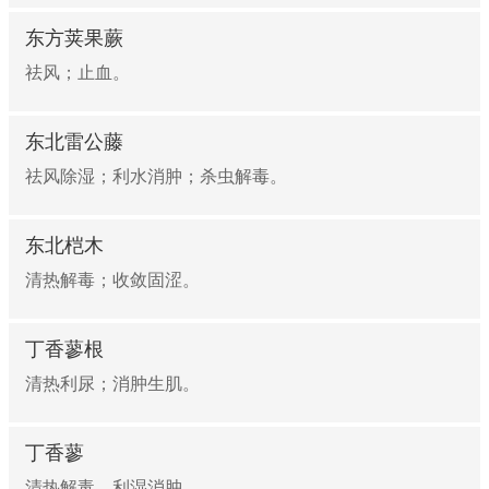
东方荚果蕨
祛风；止血。
东北雷公藤
祛风除湿；利水消肿；杀虫解毒。
东北桤木
清热解毒；收敛固涩。
丁香蓼根
清热利尿；消肿生肌。
丁香蓼
清热解毒，利湿消肿。