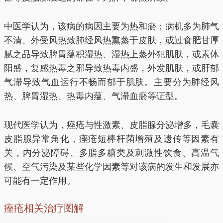
中医学认为，该病的病因主要为热和瘀；病机多为肺气
不清、外受风热致肺经风热熏蒸于皮肤，或过食肥甘厚
腻之品导致脾胃蕴积湿热、湿热上蒸外犯肌肤，或素体
阳盛，复感热毒之邪导致热毒内盛，外发肌肤，或肝郁
气滞导致气血运行不畅而郁于肌肤。主要分为肺经风
热、脾胃湿热、热毒内蕴、气滞血瘀等证型。
现代医学认为，痤疮与性激素、皮脂腺分泌增多，毛囊
皮脂腺异常角化，痤疮短棒杆菌增殖及遗传等因素有
关，内分泌障碍、多脂多糖类及刺激性饮食、高温气
候、空气污染及某些化学因素等对该病的发生和发展亦
可能有一定作用。
痤疮相关治疗图解