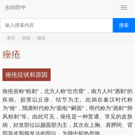
乡间郎中
搜索
首页
疾病
痤疮
痤疮
痤疮症状和原因
痤疮俗称“粉刺”，北方人称“壮疙瘩”，南方人叫“酒刺”的
疾病。损害以丘疹、结节为主。此病在秦汉时代称
为“痤”，隋唐时代称为“面疱”“嗣面”，明代称为“酒刺”“肺
风粉刺”等。由此可见，痤疮是一种普通、常见的皮肤
病，好发部位以颜面部为主，其次在上胸、肩胛间、背
部等皮脂腺发达的部位，为肺中郁热所致。