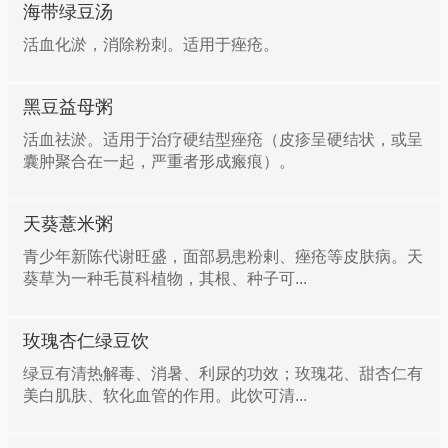
海带绿豆汤
活血化淤，消除粉刺。适用于痤疮。
黑豆益母粥
活血祛淤。适用于治疗硬结型痤疮（皮疹呈硬结状，或呈
囊肿聚合在一起，严重者形成瘢痕）。
天葵薏米粥
青少年新陈代谢旺盛，面部易患粉剌、痤疮等皮肤病。天
葵草为一种毛茛科植物，其根、种子可...
玫瑰杏仁绿豆饮
绿豆有清热解毒、消暑、利尿的功效；玫瑰花、甜杏仁有
美白肌肤、软化血管的作用。此饮可清...