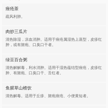
痤疮茶
疏风利肺。
肉炒三瓜片
清热除湿，凉血消肿。适用于痤疮属湿热上蒸型，皮疹红
肿，或有脓疱、口臭口干者。
绿豆百合粥
清热解解毒，利水消肿。适用干湿热蕴结型痤疮，皮疹红
肿、有脓疱、口臭口干、舌红者。
鱼腥草山楂饮
清热解毒。适用于丘疹、脓疱痤疮、小便黄短者。