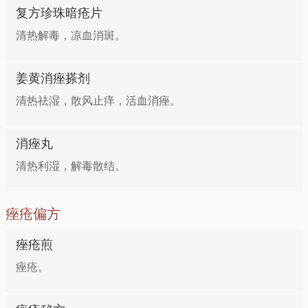
复方珍珠暗疮片
清热解毒，凉血消斑。
姜黄消痤搽剂
清热祛湿，散风止痒，活血消痤。
消痤丸
清热利湿，解毒散结。
痤疮偏方
痤疮煎
痤疮。