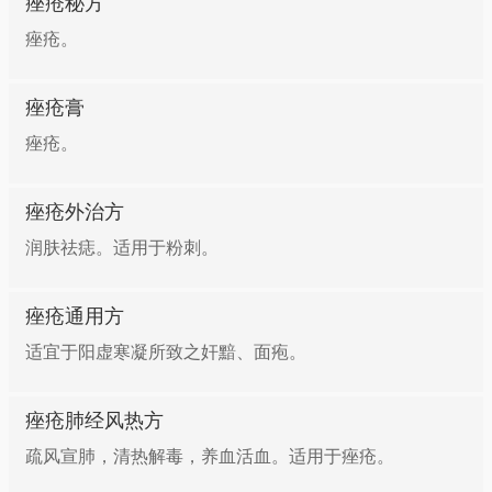
痤疮秘方
痤疮。
痤疮膏
痤疮。
痤疮外治方
润肤祛痣。适用于粉刺。
痤疮通用方
适宜于阳虚寒凝所致之奸黯、面疱。
痤疮肺经风热方
疏风宣肺，清热解毒，养血活血。适用于痤疮。