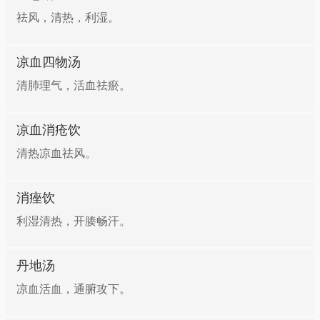
祛风，清热，利湿。
凉血四物汤
清肺理气，活血祛瘀。
凉血消疮饮
清热凉血祛风。
消痤饮
利湿清热，开腠畅汗。
丹地汤
凉血活血，通腑攻下。