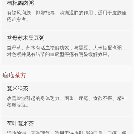
枸杞鸽肉粥
有祛风润肤、排邪托毒、消痈退肿的作用，适用于皮肤痤
疮难愈者。
益母苏木黑豆粥
益母草、苏木有活血祛瘀功效，与黑豆、大米搭配煮粥，
对色紫并见有结节的血瘀型痤疮有明显缓解效果。
痤疮茶方
薏米绿茶
改善暑湿引起的身体乏力、困重、痤疮、食欲不振、精神
萎靡等症。
荷叶薏米茶
清热除湿，芳香理气，适用于湿热引起的口臭、口疮、便