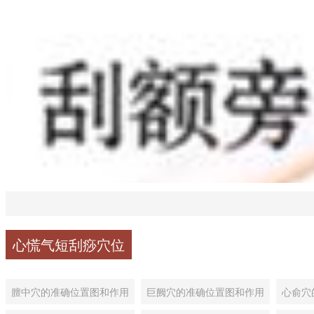
心慌气短刮痧穴位
膻中穴的准确位置图和作用
巨阙穴的准确位置图和作用
心俞穴