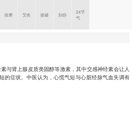
24节
按摩
艾灸
拔罐
刮痧
气
经素与肾上腺皮质类固醇等激素，其中交感神经素会让人
短的症状。中医认为，心慌气短与心脏经脉气血失调有