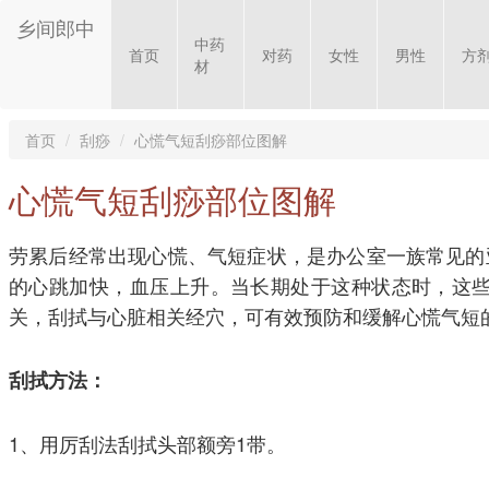
乡间郎中
中药
首页
对药
女性
男性
方
材
首页
刮痧
心慌气短刮痧部位图解
心慌气短刮痧部位图解
劳累后经常出现心慌、气短症状，是办公室一族常见的
的心跳加快，血压上升。当长期处于这种状态时，这
关，刮拭与心脏相关经穴，可有效预防和缓解心慌气短
刮拭方法：
1、用厉刮法刮拭头部额旁1带。