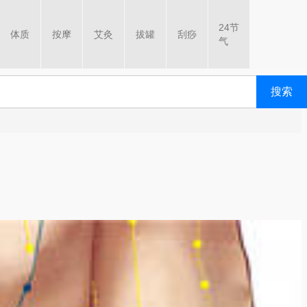
24节
体质
按摩
艾灸
拔罐
刮痧
气
搜索