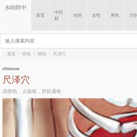
乡间郎中
中药
首页
对药
女性
男性
方
材
首页
经络
肺经
尺泽穴
chizexue
尺泽穴
清肺热，止咳喘，舒筋通络