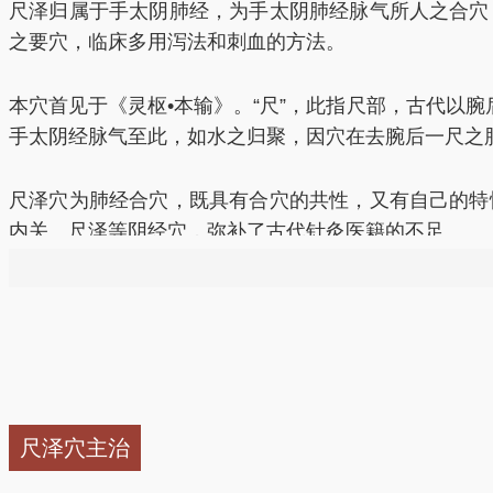
尺泽归属于手太阴肺经，为手太阴肺经脉气所人之合穴
之要穴，临床多用泻法和刺血的方法。
本穴首见于《灵枢•本输》。“尺”，此指尺部，古代以
手太阴经脉气至此，如水之归聚，因穴在去腕后一尺之肘
尺泽穴为肺经合穴，既具有合穴的共性，又有自己的特
内关、尺泽等阴经穴，弥补了古代针灸医籍的不足。
（1）本穴是治疗呼吸系统疾病常用穴。
尺泽为肺经之
之实证时即泻尺泽。以上两点打相似之意，故用之能清
程的患者均能治之。临床所见的急性咳喘均为本穴适应
（2）本穴是治疗筋病之常用穴。
用尺泽治疗筋病有许
尺泽穴主治
用。”《针灸大成》言：“紧急不开手难伸，尺泽从来要
泽治疗筋病是现代医家长期临床实践经验之总结。用尺