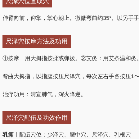
尺泽穴位置取穴
伸臂向前，仰掌，掌心朝上。微微弯曲约35°。以另手
尺泽穴按摩方法及功用
①按摩：用大拇指按揉或弹拨。②艾灸：用艾条温和灸
弯曲大拇指，以指腹按压尺泽穴，每次左右手各按压1〜
治疗功用：清宣肺气，泻火降逆。
尺泽穴配伍及功效作用
乳痈
丨配伍穴位：少泽穴、膻中穴、尺泽穴、乳根穴