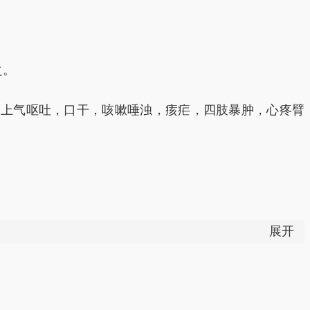
之。
，上气呕吐，口干，咳嗽唾浊，痎疟，四肢暴肿，心疼臂
展开