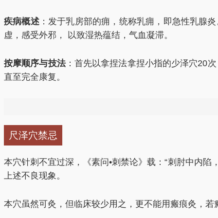
疾病概述
：发于乳房部的痈，统称乳痈，即急性乳腺炎
虚，感受外邪， 以致湿热蕴结，气血凝滞。
按摩顺序与技法
：首先以拿捏法拿捏小指的少泽穴20
直至完全康复。
其他病症配伍穴位
咳嗽
丨配伍穴位：丰隆穴、强间穴、尺泽穴、列缺穴
尺泽穴禁忌
中暑
丨配伍穴位：少商穴、中冲穴、商阳穴、尺泽穴
本穴针刺不宜过深，《素问•刺禁论》载：“刺肘中内陷
上述不良现象。
（1）尺泽配委中治疗急性吐泻（以刺血为用）。
本穴虽然可灸，但临床较少用之，更不能用瘢痕灸，若