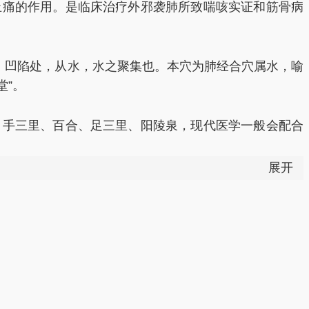
止痛的作用。是临床治疗外邪袭肺所致喘咳实证和筋骨病
泽，凹陷处，从水，水之聚集也。本穴为肺经合穴属水，喻
堂”。
、手三里、百合、足三里、阳陵泉，现代医学一般会配合
展开
经之子穴，根据子母补泻法中“实则泻其子”的理论，当肺
喘、胸闷、呼吸困难、咳嗽、感冒初期及正在传变发展过
，尺泽能舒筋骨疼。”《玉龙赋》载曰：“尺泽现筋急不
载：“更有手臂拘挛急，尺泽刺深去不仁。”由此可见，尺
指拘挛不伸及膝痛等病，临床常与曲池、手三里、阳陵泉