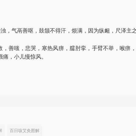
唾浊，气鬲善呕，鼓颔不得汗，烦满，因为纵衄，尺泽主
数，善嗤，悲哭，寒热风痹，臑肘挛，手臂不举，喉痹
强痛，小儿慢惊风。
。
。
解
百日咳艾灸图解