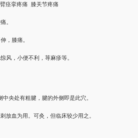
肘臂痉挛疼痛 膝关节疼痛
肿痛。
：“吐血尺泽功无比。”《针灸资生经》载有：“尺泽主
点刺出血，出血不畅者，于点刺完后加拔火罐，以血变
不伸，膝痛。
确切的实效性。用本穴治疗急性呕吐，事出有据，验之有
儿惊风，小便不利，荨麻疹等。
侧中央处有粗腱，腱的外侧即是此穴。
以点刺放血为用。可灸，但临床较少用之。