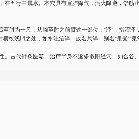
，在五行中属水。本穴具有宣肺降气，泻火降逆，舒筋
腕后至肘为一尺，从腕至肘之前臂这一部位；“泽”，指沼
横纹浅凹之处，如水注沼泽，故名尺泽，别名“鬼受”“鬼
性。古代针灸医籍，治疗半身不遂多取阳经穴，如合谷
合穴，“合主逆气而泄”，因此用之能降逆平喘；尺泽为肺
泄肺热、宣肺降气、泄血热、祛毒邪。对呼吸系统的气
症。
多相关文献记载，如《肘后歌》言：“鹤膝肿劳难移步
认真。”《胜玉歌》言：“尺泽能医筋拘挛”《针灸聚英》记
泽可治疗肩周炎、肘臂痛、上肢痿证、臂丛神经痛、手