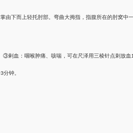
手掌由下而上轻托肘部。弯曲大拇指，指腹所在的肘窝中
。③剌血：咽喉肿痛、咳喘，可在尺泽用三棱针点刺放血1
3分钟。