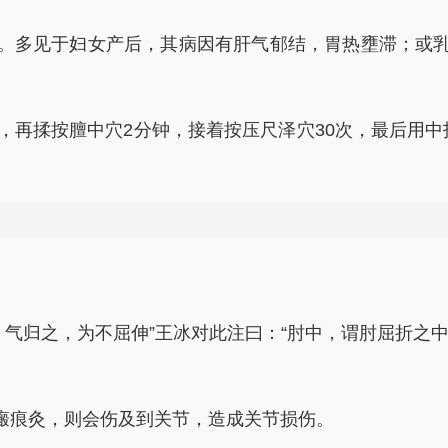
。多见于妇女产后，其病因有肝气郁结，胃热壅滞；或
次，再揉按膻中穴2分钟，接着按压尺泽穴30次，最后用
，气归之，为不屈伸”王冰对此注曰：“肘中，谓肘屈折之
瘢痕灸，则会伤及到关节，造成关节损伤。