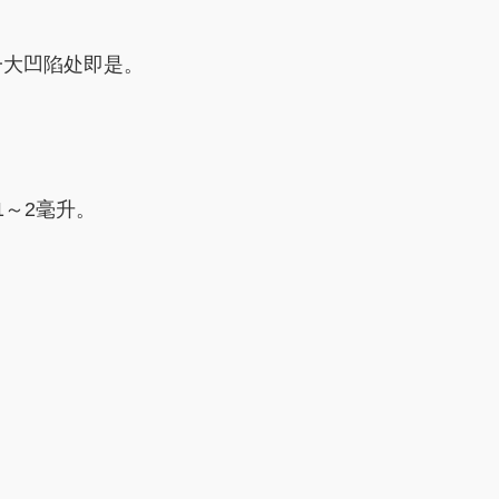
一大凹陷处即是。
～2毫升。