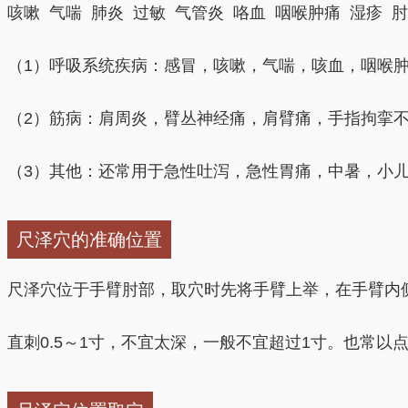
咳嗽 气喘 肺炎 过敏 气管炎 咯血 咽喉肿痛 湿疹 
等合用，多以提插泻法用之，也常用刺血疗法。
（1）呼吸系统疾病：感冒，咳嗽，气喘，咳血，咽喉
（3）可用于急性肠胃炎的治疗。
早在《针灸大成》载曰
之症状，多与委中合用，运用时在尺泽穴处的明显血络
（2）筋病：肩周炎，臂丛神经痛，肩臂痛，手指拘挛
疗具有清血热、泄毒邪的作用，对于治疗呕吐、泄泻有
（3）其他：还常用于急性吐泻，急性胃痛，中暑，小
尺泽穴的准确位置
尺泽穴位于手臂肘部，取穴时先将手臂上举，在手臂内
直刺0.5～1寸，不宜太深，一般不宜超过1寸。也常