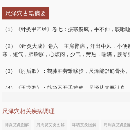
（2）尺泽配曲池可治疗肘臂挛痛、膝痛。
尺泽穴古籍摘要
（3）尺泽配少商治疗咽喉肿痛。
（1）《针灸甲乙经》卷七：振寒瘈疯，手不伸，咳嗽
（4）尺泽配孔最、鱼际、上星治疗肺热咳血、鼻衄。
（2）《针灸大成》卷六：主肩臂痛，汗出中风，小便
（5）尺泽配中府、鱼际、孔最、肺俞治疗急性咳喘。
寒，短气，肺膨胀，心烦闷，少气，劳热，喘满，腰脊
（6）尺泽配肺俞、列缺治疗风热咳嗽。
（3）《肘后歌》：鹤膝肿劳难移步，尺泽能舒筋骨疼
（7）尺泽配内关、膻中、肺俞治疗胸痛。
（4）《玉龙歌》：筋急不开手难伸，尺泽从来要认真
（8）尺泽配后溪透劳宫可舒筋通络。
（5）《灵光赋》：吐血定喘补尺泽。
尺泽穴相关疾病调理
（9）尺泽配合谷、曲池治疗臂、肘痛不举。
（6）《席弘赋》：五般肘痛寻尺泽。
肺炎艾灸图解
肩周炎艾灸图解
哮喘艾灸图解
肩周炎艾灸图