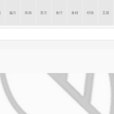
剂
偏方
疾病
茶方
食疗
食材
经络
五脏