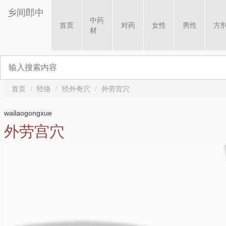
乡间郎中
中药
首页
对药
女性
男性
方
材
首页
经络
经外奇穴
外劳宫穴
wailaogongxue
外劳宫穴