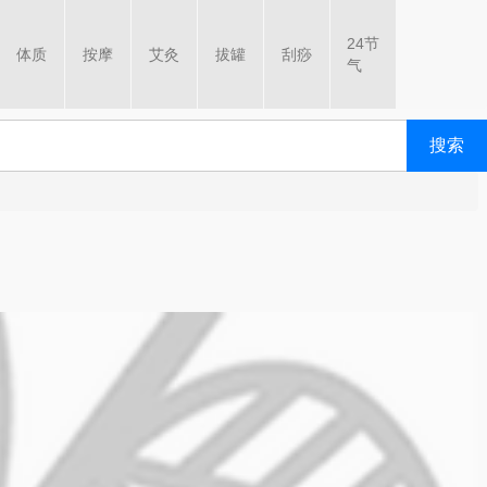
24节
体质
按摩
艾灸
拔罐
刮痧
气
搜索