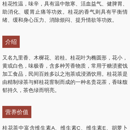
桂花性温，味辛，具有温中散寒、活血益气、健脾胃、
助消化、暖胃止痛等功效。桂花的香气则具有平衡情
绪、缓和身心压力、消除烦闷、提升情欲等功效。
介绍
又名九里香、木樨花、岩桂。桂花叶为椭圆形，花小，
黄或白色，味极香，含多种芳香物质，常用于糖渍蜜饯
加工食品，民间百姓多以之泡茶或浸酒饮用。桂花茶是
由精制绿茶与鲜桂花窨制而成的一种名贵花茶，香味馥
郁持久，茶色绿而明亮。
营养价值
桂花茶中富含维生素A、维生素C、维生素E、胡萝卜