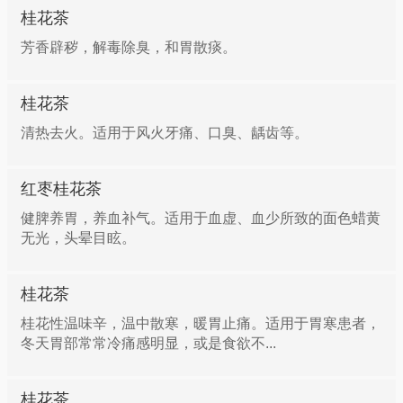
桂花茶
芳香辟秽，解毒除臭，和胃散痰。
桂花茶
清热去火。适用于风火牙痛、口臭、龋齿等。
红枣桂花茶
健脾养胃，养血补气。适用于血虚、血少所致的面色蜡黄
无光，头晕目眩。
桂花茶
桂花性温味辛，温中散寒，暖胃止痛。适用于胃寒患者，
冬天胃部常常冷痛感明显，或是食欲不...
桂花茶