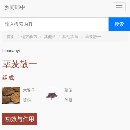
乡间郎中
搜索
首页
偏方验方
其他科
其他疾病
荜茇散一
bibasanyi
荜茇散一
组成
木鳖子
荜茇
等份
等份
功效与作用