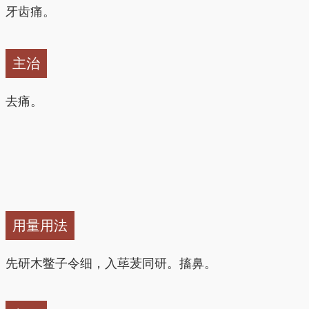
牙齿痛。
主治
去痛。
用量用法
先研木鳖子令细，入荜茇同研。搐鼻。