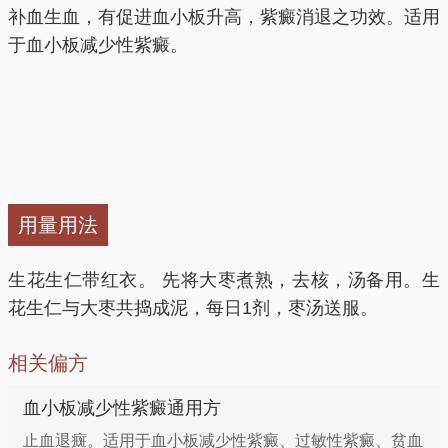
补血生血，有促进血小板升高，紫癜消退之功效。适用
于血小板减少性紫癜。
用量用法
生花生仁带红衣。 先将大枣煮熟，去核，汤备用。生
花生仁与大枣共捣成泥，每日1剂，枣汤送服。
相关偏方
血小板减少性紫癜通用方
止血退癍。适用于血小板减少性紫癜、过敏性紫癜、贫血