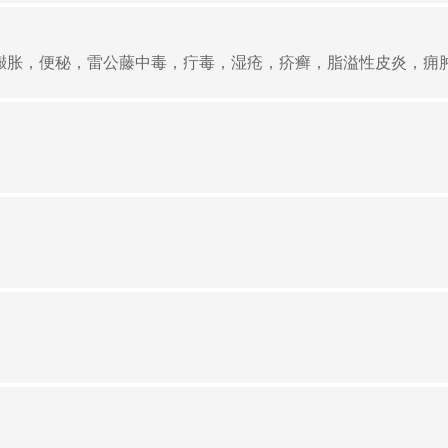
胀，便秘，雷公藤中毒，疔毒，湿疮，疥癣，脂溢性皮炎，痈肿疔