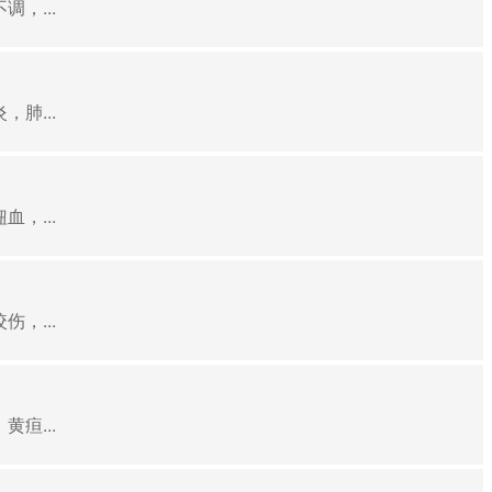
，...
肺...
，...
，...
疸...