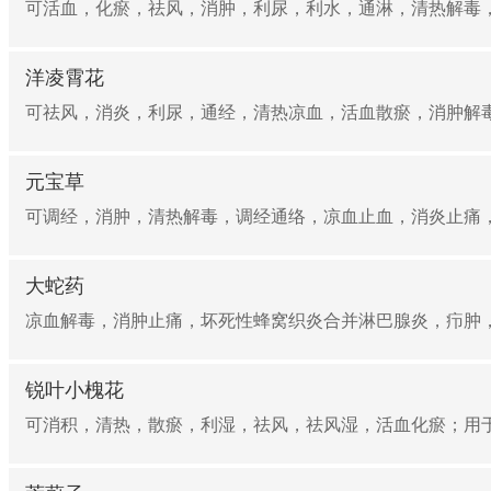
可活血，化瘀，祛风，消肿，利尿，利水，通淋，清热解毒，
洋凌霄花
可祛风，消炎，利尿，通经，清热凉血，活血散瘀，消肿解毒
元宝草
可调经，消肿，清热解毒，调经通络，凉血止血，消炎止痛，
大蛇药
凉血解毒，消肿止痛，坏死性蜂窝织炎合并淋巴腺炎，疖肿，
锐叶小槐花
可消积，清热，散瘀，利湿，祛风，祛风湿，活血化瘀；用于