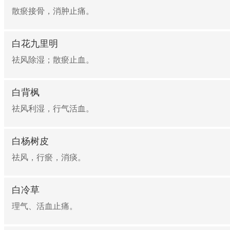
散瘀接骨，消肿止痛。
白花九里明
祛风除湿；散瘀止血。
白背枫
祛风利湿，行气活血。
白杨树皮
祛风，行瘀，消痰。
白冷草
理气、活血止痛。