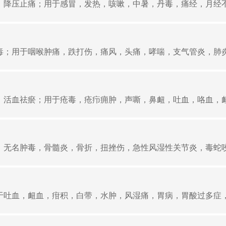
降压止痛；用于感冒，发热，咳嗽，中暑，丹毒，痛经，月经不调
；用于咽喉肿痛，跌打伤，痛风，头痛，哮喘，支气管炎，肺炎，
活血祛瘀；用于疮毒，疮疖痈肿，声嘶，鼻衄，吐血，咯血，衄血
无名肿毒，骨髓炎，骨折，扭挫伤，急性风湿性关节炎，毒蛇咬伤
吐血，衄血，疳积，白带，水肿，风湿痛，胃病，胃酸过多症，黄