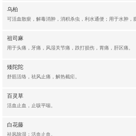
乌柏
可活血散瘀，解毒消肿，消积杀虫，利水通便；用于水肿，臌
祖司麻
用于头痛，牙痛，风湿关节痛，跌打损伤，胃痛，肝区痛。
矮陀陀
舒筋活络，祛风止痛，解热截疟。
百灵草
活血止血，止咳平喘。
白花藤
祛风除湿；活血止血。