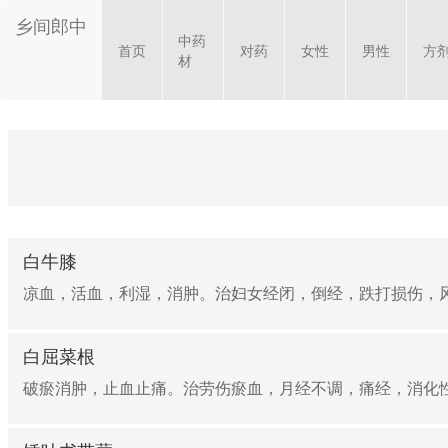
乡间郎中
中药
首页
对药
女性
男性
方
材
白牛膝
凉血，活血，利湿，消肿。治妇女经闭，倒经，跌打损伤，
白屈菜根
破瘀消肿，止血止痛。治劳伤瘀血，月经不调，痛经，消化