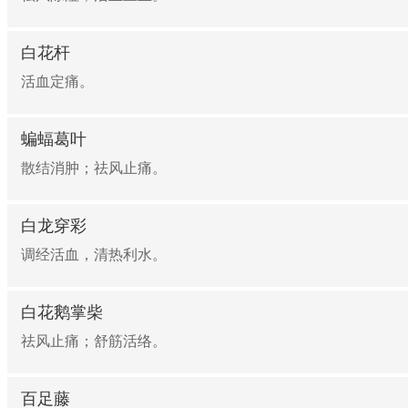
白花杆
活血定痛。
蝙蝠葛叶
散结消肿；祛风止痛。
白龙穿彩
调经活血，清热利水。
白花鹅掌柴
祛风止痛；舒筋活络。
百足藤