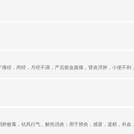
痛经，闭经，月经不调，产后瘀血腹痛，肾炎浮肿，小便不利，尿
肿败毒，祛风行气，解热消炎；用于肺炎，感冒，遗精，补血，红