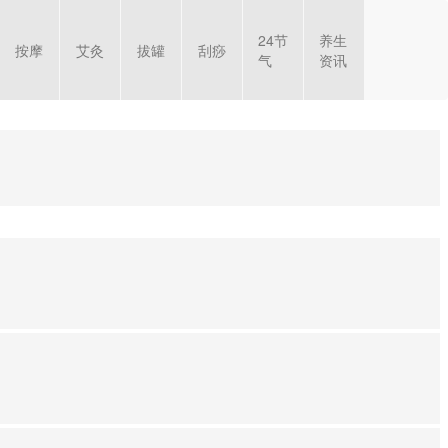
24节
养生
按摩
艾灸
拔罐
刮痧
气
资讯