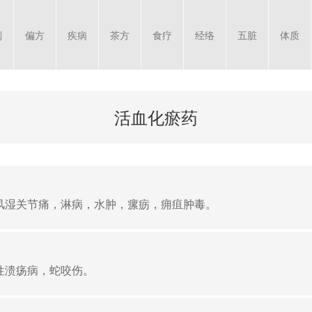
剂
偏方
疾病
茶方
食疗
经络
五脏
体质
活血化瘀药
风湿关节痛，淋病，水肿，瘰疬，痈疽肿毒。
性溃疡病，蛇咬伤。