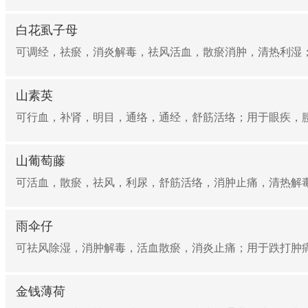
白花虱子母
可调经，祛瘀，消炎解毒，祛风活血，散瘀消肿，清热利湿；
山素英
可行血，补肾，明目，通络，通经，舒筋活络；用于眼疾，腰
山葡萄藤
可活血，散瘀，祛风，利尿，舒筋活络，消肿止痛，清热解毒
雨伞仔
可祛风除湿，消肿解毒，活血散瘀，消炎止痛；用于跌打肿痛
金钱薄荷