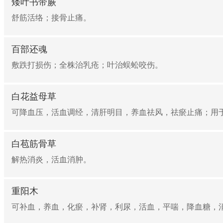
矮叶书带蕨
舒筋活络；接骨止痛。
百部还魂
敷跌打损伤；全株治乳疮；叶治蜈蚣咬伤。
白花益母草
可降血压，活血调经，清肝明目，养血祛风，祛瘀止痛；用于
白苞筋骨草
解热消炎，活血消肿。
重阳木
可补血，养血，化瘀，补肾，利尿，活血，平喘，降血糖，消