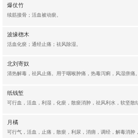
爆仗竹
续筋接骨；活血被动瘀。
波缘楤木
活血化瘀；通经止痛；祛风除湿。
北刘寄奴
清热解毒，祛风止痛。用于咽喉肿痛，热毒泻痢，风湿痹痛。 用法用量
纸钱堑
可行血，活血，利湿，化瘀，散瘀消肿，祛风利水，软坚散结
月橘
可行气，活血，止痛，散瘀，利尿，消痈，调经，解毒消肿，