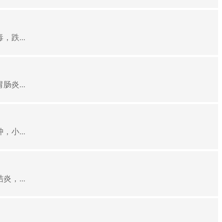
跌...
炎...
小...
，...