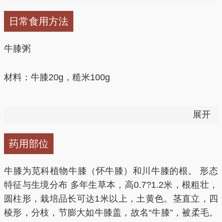
即可。
川牛膝图片
日常食用方法
3、预防中风：牛膝、地龙、川芎、赤芍、丹参各
牛膝粥
10g。水煎去渣，取汁，温水送服。每日两次。可预防
中风。
材料：牛膝20g，糙米100g
4、治湿热成痿、足膝痿软：怀牛膝60g，苍术180g，
做法：1、将牛膝加水200ml，煎至100ml，去渣留汁。
黄柏120g。将以上3味中药研成细末，面糊为丸，如梧
展开
桐子大。每服50丸，空腹时盐汤送服。
2、再将糙米100g倒入，然后加水约500ml，煮成稀粥
药用部位
即可。
5、治经闭、痛经、月经不调：川牛膝、当归、红花、
生地黄各9g，桃仁12g，枳壳、甘草、赤芍各6g，柴胡
牛膝为苋科植物牛膝（怀牛膝）和川牛膝的根。 形态
养身功效：补益肝肾。适用于风湿性关节炎、关节酸
3g，桔梗、川芎各4.5g。水煎，去渣，取汁，温服。
特征与生境分布 多年生草本，高0.7?1.2米，根粗壮，
痛、腰腿无力、头晕健忘等。
圆柱形，栽培品长可达1米以上，土黄色。茎直立，四
方一：治疗高血压
棱形，分枝，节膨大如牛膝盖，故名“牛膝”，被柔毛。
补肝肾，壮筋骨，袪风除湿——白术酒