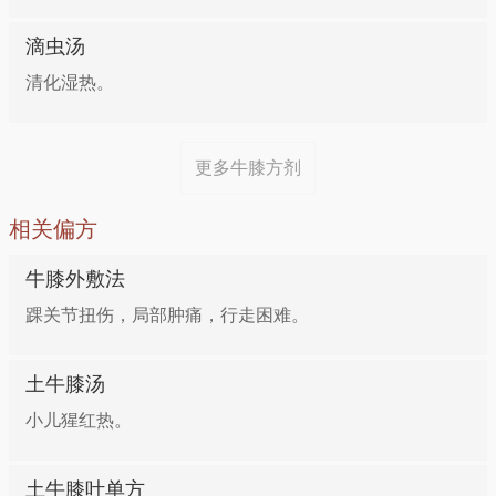
抓匀；姜切成丝，葱切成段。将炒锅置大火上烧热，加
鲜牛膝、月季花根各60g，小蓟根30g。水煎冲红糖
入素油，待油烧至六成热时，下入姜丝、葱段爆香,再
滴虫汤
服。
加入1800毫升清水，置大火上烧沸；然后放入丝瓜、
清化湿热。
肉片、牛膝煮熟，加入盐即成。本品具有朴肝肾、清热
方八：治疗口腔糜烂
化疫、降低血压之功效，适于热病烦渴、高血压等症患
者食用。
更多牛膝方剂
牛膝15g，野蔷薇根皮15g。水煎，频频含咽。
相关偏方
牛膝外敷法
踝关节扭伤，局部肿痛，行走困难。
土牛膝汤
小儿猩红热。
土牛膝叶单方