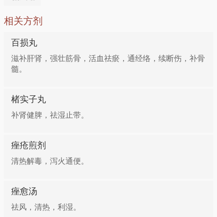
置于大火上烧热，加入油，待油烧至六成热时入姜葱爆
怀牛膝、当归、川芎、香附各30g。共研为细末，每次
香，再放入牛膝、茄丝、料酒炒熟，加盐、鸡精调味即
相关方剂
6g，每日2次，温开水送服。
成。适于肠风下血、高血压病等症患者食用。海蜇300
克，牛膝20克，料酒、姜、葱、盐、白糖、鸡精、香
百损丸
方五：治疗急性扁桃体炎
油、醋各适量。将海蜇煮熟，切4厘米长的段；牛膝洗
滋补肝肾，强壮筋骨，活血祛瘀，通经络，续断伤，补骨
净润透，切3厘米长的段,姜切丝，葱切丝。将海蜇放入
髓。
鲜土牛膝30～60g剂量（视病情轻重及年龄大小而定）
碗内，加入葱、姜、白糖、鸡精、醋、料酒、牛膝、
加水煎煮2次，40分钟。分2次内服，服药12小时后，
盐、香油，拌匀即成。
楮实子丸
发热仍不退者按前法再服，直到热退。
补肾健脾，祛湿止带。
补肝肾，清热降压一一牛膝丝瓜汤
方六：治疗中风后半身不逆
痤疮煎剂
丝瓜300克，牛膝20克，猪肉（瘦）50克，淀粉（玉
怀牛膝、丝瓜络各25g，当归、黄芪各10g，水煎。每
清热解毒，泻火通便。
米）25克，鸡蛋清30克，料酒、酱油、姜、葱、盐各
日1剂，分3次服。
适量。将牛膝去杂质，润透后切成3厘米长的段,丝众洗
痤愈汤
净后切去皮，切成3厘米见方的片^猪肉洗净，切成3厘
方七：治疗月经不调、痛经
米见方的片，然后磕入鸡蛋清，放入淀粉、酱油、料酒
祛风，清热，利湿。