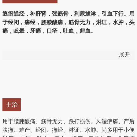
逐瘀通经，补肝肾，强筋骨，利尿通淋，引血下行。用
于经闭，痛经，腰膝酸痛，筋骨无力，淋证，水肿，头
痛，眩晕，牙痛，口疮，吐血，衄血。
用法用量：5～12g。
展开
——以上来源于《中国药典》2015版
止痛、祛瘀、补肝肾、强筋骨、降血压、活血通经、利
水通淋、引火（血）下行。
主治
1.活血通经（血瘀经闭，痛经，胞衣不下，跌打伤痛
证）用治妇科经产诸病和跌打伤痛。用治瘀滞经闭痛
用于腰膝酸痛、筋骨无力、跌打损伤、风湿痹痛、产后
经、月经不调，常配伍红花、桃仁等同用，如血府逐瘀
腹痛、难产、经闭、痛经、淋证、水肿。尚多用于小便
汤；用治胞衣不下，可与当归、瞿麦等同用；用治跌打