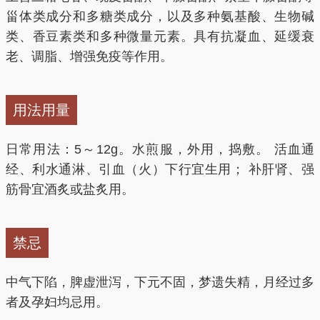
7.怀牛膝总皂甙（25 mg/kg）具有明显的抗生育、抗着
4.引火（血、热）下行（头痛眩晕，齿龈肿痛，口舌生
甾体类成分和多糖类成分，以及多种氨基酸、生物碱
床、抗早孕作用。
疮，呕血衄血证）用治肝阳上亢之眩晕头痛，可与牡
类、香豆素类和多种微量元素。具有抗凝血、延缓衰
8.牛膝煎剂或醇提物有轻度利尿作用。
蛎、代赭石配伍为用，如镇肝熄风汤；用治火热上炎之
老、调脂、增强免疫等作用。
9.牛膝蜕皮甾酮有降血糖的作用。
牙龈肿痛、口舌生疮，常配以地黄、知母、石膏等同
用，如玉女煎；用治血热妄行之呕血、齟血等证，宜配
以白茅根、代赭石等同用。本品有导热下泄，降上炎之
用法用量
火，引血下行之功。
日常用法：5～12g。水煎服，外用，捣敷。 活血通
5.引药下行（作药引）能引导其他药到达人体下半身部
经、利水通淋、引血（火）下行宜生用； 补肝肾、强
位，故用治下半身疾病时多用。
筋骨宜酒炙或盐炙用。
6.促进人体蛋白质合成
禁忌
现代医学研究表明，牛膝所含蜕皮甾酮具有较强的蛋白
中气下陷，脾虚泄泻，下元不固，梦遗失精，月经过多
质合成促进作用。
者及孕妇均忌用。