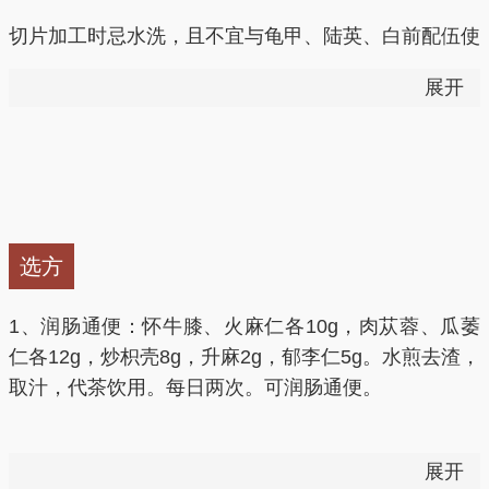
7.调节血糖血脂，促进细胞生长
切片加工时忌水洗，且不宜与龟甲、陆英、白前配伍使
用。
牛膝所含的蜕皮甾酮还能够调节血糖血脂、促进胶元蛋
展开
白合成、抗心律不齐、抗疲劳、调节血糖、促进细胞生
孕妇及月经过多者忌服。
长、刺激真皮细胞分裂。
怀牛膝和川牛膝，作用略有差异，应分别使用。
8.增强免疫力
①本品有一定生殖毒性，用量过大，可致流产、阴道流
实验表明，牛膝中所含的牛膝多糖有免疫增强作用。
选方
血。
9.止血
1、润肠通便：怀牛膝、火麻仁各10g，肉苁蓉、瓜萎
②中气下陷、脾虚泄泻、下元不固、多梦遗精者慎用。
仁各12g，炒枳壳8g，升麻2g，郁李仁5g。水煎去渣，
孕妇及月经过多者忌服。
取汁，代茶饮用。每日两次。可润肠通便。
实验表明，怀牛膝能使血液粘稠度下降，血流加速，也
能使动物血凝加快，可避免或缓解因血管破损引起的内
③《中国药典》已将牛膝分列牛膝（怀牛膝）和川牛
出血。
2、治胃热阴虚证：怀牛膝、麦冬、知母各10g，熟地
展开
膝，作用略有差异，应分别使用。
黄、石膏各20g。水煎去渣，取汁，代茶饮。经常服用