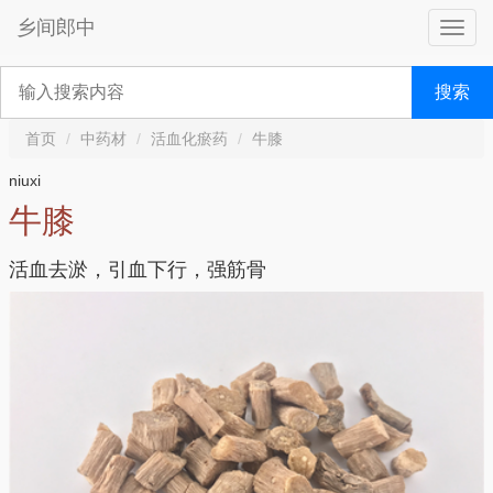
乡间郎中
搜索
首页
中药材
活血化瘀药
牛膝
niuxi
牛膝
活血去淤，引血下行，强筋骨