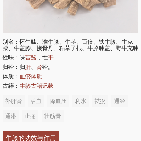
别名：怀牛膝、淮牛膝、牛茎、百倍、铁牛膝、牛克
膝、牛盖膝、接骨丹、粘草子根、牛胳膝盖、野牛充膝
性味：味
苦
酸
，性
平
。
归经：归
肝
、
肾
经。
体质：
血瘀体质
古籍：
牛膝古籍记载
补肝肾
活血
降血压
利水
祛瘀
通经
通淋
止痛
壮筋骨
牛膝的功效与作用