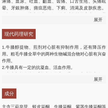
淋痛、血尿、吐血、齟血、齿痛、口舌生疮、头痛眩
瘀痛，多与乳香、没药、续断配伍同用。本品活血通经
晕、牙銀肿痛、痈疽恶疮、下痢、消渴及皮肤疾患。
功力颇强。
有报道可用于扩张子宫颈管，治疗功能性子宫出血、乳
展开
糜尿、中期妊娠引产、抗早孕等。
2.补益肝肾，强壮筋骨（腰膝酸痛，下肢痿软证）用治
肝肾不足之腰膝酸痛，软弱无力，多配伍杜仲、续断等
现代药理研究
同用；若痹痛日久，腰膝酸痛，常配伍独活、桑寄生等
同用，如独活寄生汤；若与苍术、黄柏共用，可用治湿
1.牛膝醇提物、煎剂对心脏有抑制作用，还有降压作
热下注之足膝痿软、足膝肿痛，如三妙散。本品尤以用
用。粗毛牛膝全草中的两种生物碱混合物对心脏有兴奋
治下半身腰膝关节酸痛见长。
作用。
2.牛膝具有一定的抗凝血、活血作用。
3.牛膝中所含总皂甙能兴奋子宫平滑肌。牛膝能兴奋肠
3.利尿通淋（淋证，水肿，小便不利证）用治热淋、血
展开
平滑肌。
淋、石淋，常与瞿麦、滑石等同用；用治水肿、小便不
4.牛膝根有较强的消炎消肿作用。
利，多配伍车前子、泽泻等同用。本品性善下行,有颇
成分
5.牛膝煎剂有镇痛作用。
佳的通淋之效。
6.牛膝具有较强的促进蛋白质合成作用。
主含三萜皂苷、蜕皮甾酮、牛膝甾酮、紫茎牛膝甾酮等