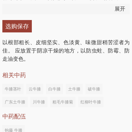
单叶对生，有柄；叶片膜质，椭圆形或椭圆状披针形，
展开
怀牛膝、豨莶草各20g，桑寄生、杜仲各25g，夏枯草
长5?12厘米，宽2?6厘米，先端渐尖，基部宽楔形，全
牛膝15克，附子15克，丹参15克，山茱萸15克，马鞭
50g，水煎，每日1剂，分3次服。
缘，两面被柔毛。秋、冬开黄绿色花，穗状花序顶生或
草15克，杜仲15克，石斛15克，当归20克，白术20
选购保存
腋生，花后总梗延长，花序轴密被长柔毛，花开放后平
克，五加皮20克，薏米12克，川芎12克，防风12克，
方二：治疗慢性胃炎
展或下倾；苞片宽卵形，具芒，花后开展或反折；小苞
花椒12克，细辛12克，独活12克，秦艽12克，肉桂12
以根部粗长、皮细坚实、色淡黄、味微甜稍苦涩者为
片针刺状，近基部两侧具耳状边缘，花被5，雄蕊5
克，炮姜10克，白酒1500克。将上述中药切碎后置于
佳。 应放置于阴凉干燥的地方，以防虫蛀、防霉、防
怀牛膝15g，莲须、泽泻各10g，五加皮6g，水煎。每
个，退化雄蕊舌状，边缘波状，遥短于花丝，顶端不撕
容器中，加入白酒密封浸泡5～7天后，过滤去渣即
走油变色。
日1剂，分3次服。
裂。胞果矩圆形，长约2.5毫米。（红牛膝的根、茎、
成。本品特别适于风湿等症患者饮用。
叶均为紫红色。） 生于屋旁，林缘，山坡草丛中。分
相关中药
方三：治疗风湿性关节炎
布于全国，在有些省区则为大量栽培品种。河南产的怀
平肝熄风，降低血压——牛膝炒茄子
牛膝，品质最佳。
牛膝茎叶
云牛膝
白牛膝
土牛膝
破牛膝
怀牛膝、川牛膝各60g，木瓜120g。用白酒500ml浸
茄子（紫皮，长）300克，牛膝20克，料酒10克，姜5
泡，5日后酌情服药酒。
广东土牛膝
川牛膝
粗毛牛膝菊
红柳叶牛膝
克，大葱10克，大蒜（白皮）30克，盐2克，鸡精2
克，植物油35克。将牛膝去杂质，润透后切成3厘米长
中药配伍
方四：治疗经闭
的段；茄子洗净切成茄丝；姜切成丝，切成段。将炒锅
钩藤 牛膝