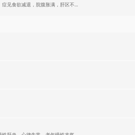
症见食欲减退，脘腹胀满，肝区不...
。
性肝炎、心律失常、老年慢性支气...