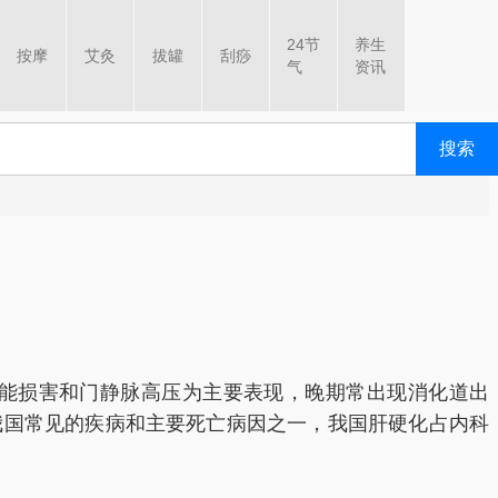
24节
养生
按摩
艾灸
拔罐
刮痧
气
资讯
搜索
能损害和门静脉高压为主要表现，晚期常出现消化道出
我国常见的疾病和主要死亡病因之一，我国肝硬化占内科