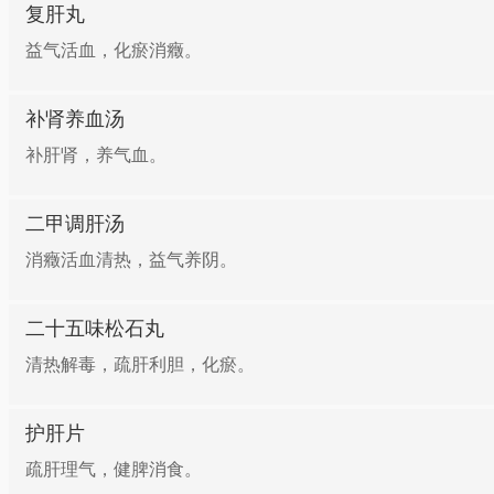
复肝丸
益气活血，化瘀消癥。
补肾养血汤
补肝肾，养气血。
二甲调肝汤
消癥活血清热，益气养阴。
二十五味松石丸
清热解毒，疏肝利胆，化瘀。
护肝片
疏肝理气，健脾消食。