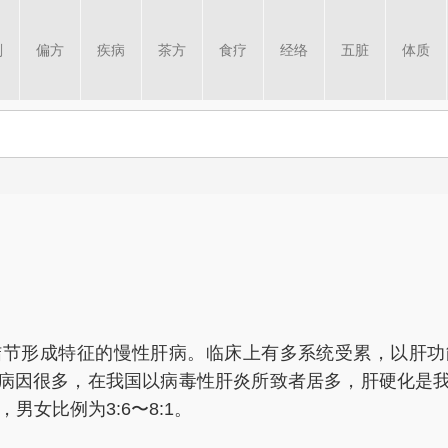
剂
偏方
疾病
茶方
食疗
经络
五脏
体质
结节形成特征的慢性肝病。临床上有多系统受累，以肝功
病因很多，在我国以病毒性肝炎所致者居多，肝硬化是
，男女比例为3:6〜8:1。