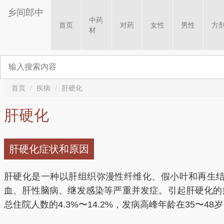
乡间郎中
中药
首页
对药
女性
男性
方
材
首页
疾病
肝硬化
肝硬化
肝硬化症状和原因
肝硬化是一种以肝组织弥漫性纤维化、假小叶和再生
血、肝性脑病、继发感染等严重并发症。引起肝硬化的
总住院人数的4.3%〜14.2%，发病高峰年龄在35〜48岁