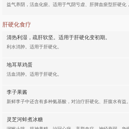
益气养阴，活血化瘀。适用于气阴亏虚、肝脾血瘀型肝硬化，
肝硬化食疗
清热利湿，疏肝软坚。适用于肝硬化变初期。
利水消肿。适用于肝硬化。
地耳草鸡蛋
活血消肿。适用于肝硬化。
李子果酱
新鲜李子中还含有多种氨基酸，对治疗肝硬化、肝腹水有益
灵芝河蚌煮冰糖
润喉止咳，提神养精。治冠心病、高脂血症、神经衰弱、急慢