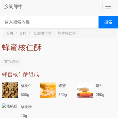
乡间郎中
搜索
首页
食疗
全部食疗方
蜂蜜核仁酥
蜂蜜核仁酥
支气管炎
蜂蜜核仁酥组成
核桃仁
蜂蜜
麻油
500g
500g
250g
核桃粉
10g