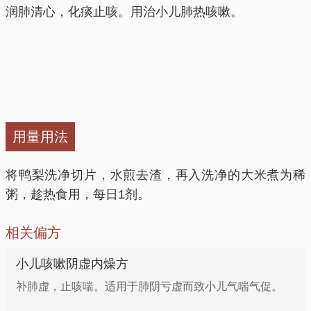
润肺清心，化痰止咳。用治小儿肺热咳嗽。
用量用法
将鸭梨洗净切片，水煎去渣，再入洗净的大米煮为稀
粥，趁热食用，每日1剂。
相关偏方
小儿咳嗽阴虚内燥方
补肺虚，止咳喘。适用于肺阴亏虚而致小儿气喘气促。