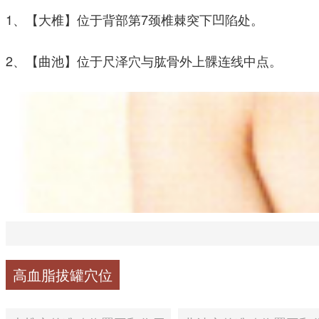
1、【大椎】位于背部第7颈椎棘突下凹陷处。
2、【曲池】位于尺泽穴与肱骨外上髁连线中点。
高血脂拔罐穴位