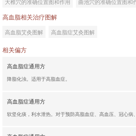
大椎穴的准确位置图和作用
曲池穴的准确位置图和
高血脂相关治疗图解
高血脂艾灸图解
高血脂症艾灸图解
相关偏方
高血脂症通用方
3、【阳陵泉】位于腓骨小头前下方凹陷处。
降脂化浊。适用于高脂血症。
高血脂症通用方
软坚化痰，利水泄热。对于预防高脂血症、高血压、冠心病、