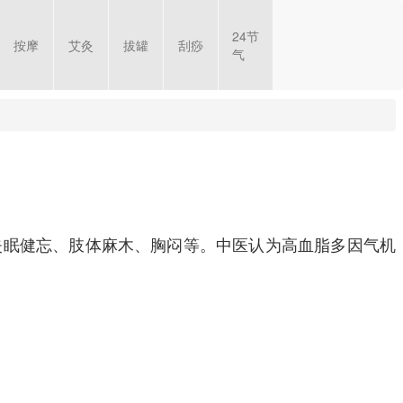
24节
按摩
艾灸
拔罐
刮痧
气
失眠健忘、肢体麻木、胸闷等。中医认为高血脂多因气机