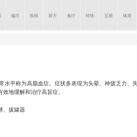
剂
偏方
疾病
茶方
食疗
经络
五脏
体质
常水平称为高脂血症。症状多表现为头晕、神疲乏力、
有效地缓解和治疗高旨症。
球、拔罐器