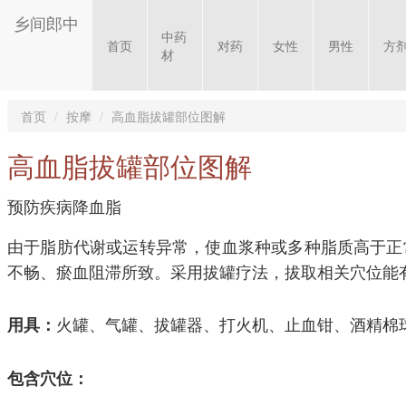
乡间郎中
中药
首页
对药
女性
男性
方
材
首页
按摩
高血脂拔罐部位图解
高血脂拔罐部位图解
预防疾病降血脂
由于脂肪代谢或运转异常，使血浆种或多种脂质高于正
不畅、瘀血阻滞所致。采用拔罐疗法，拔取相关穴位能
火罐、气罐、拔罐器、打火机、止血钳、酒精棉
用具：
包含穴位：