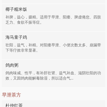
椰子糯米饭
补脾，益心，摄精。适用于早泄、阳痿、脾虚倦怠、四肢
乏力、食欲不振等症。
海马童子鸡
壮阳，益气，补精。对阳痿早泄、小便次数太多、崩漏带
下等疗效非常显著。
鸽肉粥
鸽肉味咸、性平，有补肝壮肾、益气补血、滋阴壮阳的功
效，又因鸽肉能解毒除湿，所以适合气...
早泄茶方
杜仲红茶