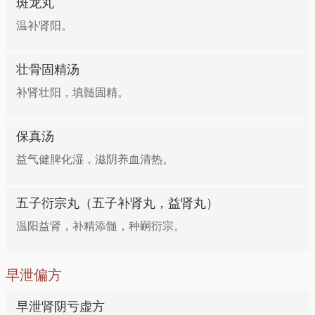
斑龙丸
温补肾阳。
壮骨固精汤
补肾壮阳，填髄固精。
保真汤
益气健脾化湿，滋阴养血清热。
五子衍宗丸（五子补肾丸，益肾丸）
温阳益肾，补精添髄，种嗣衍宗。
早泄偏方
早泄肾阴亏虚方