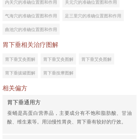
内关穴的准确位置图和作用
关元穴的准确位置图和作用
气海穴的准确位置图和作用
足三里穴的准确位置图和作用
曲池穴的准确位置图和作用
胃下垂相关治疗图解
胃下垂艾灸图解
胃下垂艾灸图解
胃下垂艾灸图解
3、按摩者用双手拇指按揉被按摩者的肝俞、脾俞、胃
胃下垂拔罐图解
胃下垂按摩图解
俞、小肠俞穴，力度要适中，每穴3分钟。
相关偏方
4、被按摩者改为仰卧位，按摩者将手掌放在被按摩者
胃下垂通用方
肚脐上，按顺时针方向推摩20〜30次。
蚕蛹是高蛋白营养品，主要成分有不饱和脂肪酸、甘油
5、按摩者用双手拇指按揉内关、关元、气海俞穴，每
酸、维生素等。用治慢性胃炎、胃下垂有较好的疗效。
穴每次3分钟，至被按摩者感到酸胀为宜。