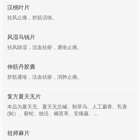
汉桃叶片
祛风止痛，舒筋活络。
风湿马钱片
祛风除湿，活血祛瘀，通络止痛。
伸筋丹胶囊
舒筋通络，活血祛瘀，消肿止痛。
复方夏天无片
本品为夏天无、夏天无总碱、制草乌、人工麝香、乳香
(制）、蕲蛇、独活、豨莶草、安痛藤、...
祖师麻片