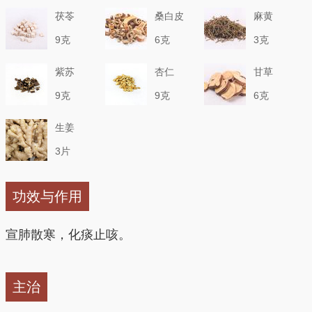
茯苓
桑白皮
麻黄
9克
6克
3克
紫苏
杏仁
甘草
9克
9克
6克
生姜
3片
功效与作用
宣肺散寒，化痰止咳。
主治