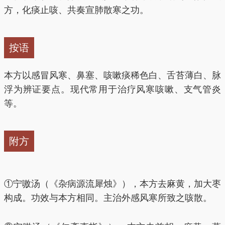
方，化痰止咳、共奏宣肺散寒之功。
按语
本方以感冒风寒、鼻塞、咳嗽痰稀色白、舌苔薄白、脉
浮为辨证要点。现代常用于治疗风寒咳嗽、支气管炎
等。
附方
①宁嗷汤（《杂病源流犀烛》），本方去麻黄，加大枣
构成。功效与本方相同。主治外感风寒所致之咳散。