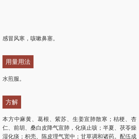
感冒风寒，咳嗽鼻塞。
用量用法
水煎服。
方解
本方中麻黄、葛根、紫苏、生姜宣肺散寒；桔梗、杏
仁、前胡、桑白皮降气宣肺，化痰止咳；半夏、茯苓燥
湿化痰；枳壳、陈皮理气宽中；甘草调和诸药。配伍成