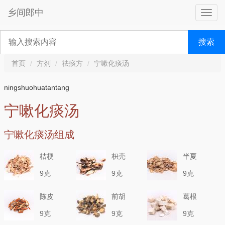
乡间郎中
搜索
首页
方剂
祛痰方
宁嗽化痰汤
ningshuohuatantang
宁嗽化痰汤
宁嗽化痰汤组成
桔梗
枳壳
半夏
9克
9克
9克
陈皮
前胡
葛根
9克
9克
9克