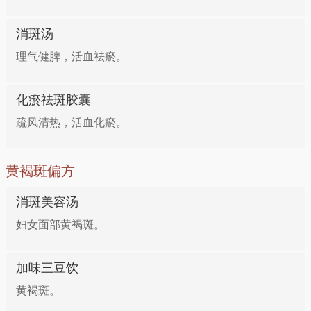
消斑汤
理气健脾，活血祛瘀。
化瘀祛斑胶囊
疏风清热，活血化瘀。
黄褐斑偏方
消斑美容汤
妇女面部黄褐斑。
加味三豆饮
黄褐斑。