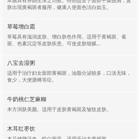
本膳具有养阴生津之功效。特别适宜于面部干燥脱屑，皮
肤出现黄褐斑者服用，健康人使面色洁白如玉。
草莓增白霜
草莓具有滋润皮肤、增白肤色作用。适用于黄褐斑、雀
斑、色素沉淀等皮肤疾患。可使皮肤细腻...
八宝去湿粥
适用于治疗妇女面部黄褐斑，油脂分泌较多，口淡无味，
食少，大便溏稀等症。
牛奶桃仁芝麻糊
本方润肤美颜。适用于皮肤黄褐斑及皱纹皮肤。
木耳红枣饮
本品健脾活血，悦白面容。适用于治方黄褐斑。