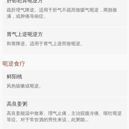
肝郁犯胃呃逆方
疏肝理气降逆。适用于肝气不疏而致嗳气呃逆，两胁胀
满，或肿痛等病症。
胃气上逆呃逆方
和胃降逆。适用于胃气上逆而致呃逆。
呃逆食疗
鲜阳桃
风热咳嗽或呃逆。
高良姜粥
高良姜能温中散寒、理气止痛，主治脘腹冷痛、呕吐呃逆
等症。对于常饮酒的男性来说，此粥能...