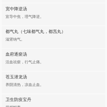
宽中降逆汤
宣导中焦，理气降逆。
都气丸（七味都气丸，都炁丸）
滋肾纳气。
血府逐瘀汤
活血祛瘀，行气止痛。
苍玉潜龙汤
养阴清热，凉血止血。
卫生防疫宝丹