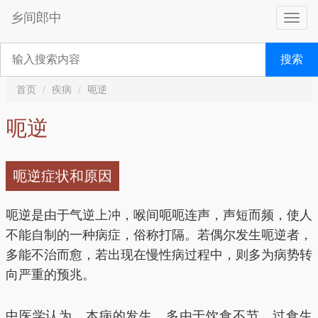
乡间郎中
搜索
首页
疾病
呃逆
呃逆
呃逆症状和原因
呃逆是由于气逆上冲，喉间呃呃连声，声短而频，使人
不能自制的一种病症，俗称打隔。若偶尔发生呃逆者，
多能不治而愈，若出现在慢性病过程中，则多为病势转
向严重的预兆。
中医学认为，本病的发生，多由于饮食不节，过食生