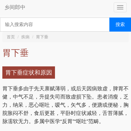
乡间郎中
搜索
首页
疾病
胃下垂
胃下垂
胃下垂症状和原因
胃下垂多由于先天禀赋薄弱，或后天因病致虚，脾胃不
健，中气不足，升提失司而致虚损下坠。患者消瘦，乏
力，纳呆，恶心呕吐，嗳气，矢气多，便溏或便秘，胸
脘胀闷不舒，食后更甚，平卧时症状减轻，舌苔薄腻，
脉濡软无力。多属中医学“反胃”“呕吐”范畴。