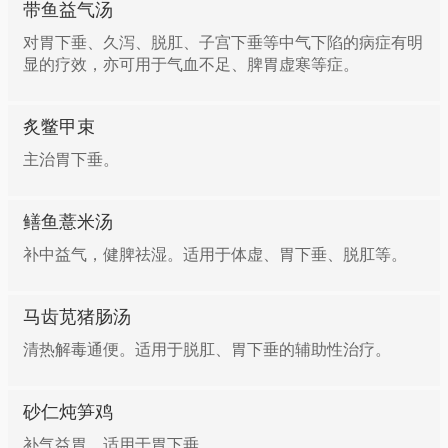
带鱼益气汤
对胃下垂、久泻、脱肛、子宫下垂等中气下陷的病症有明
显的疗效，亦可用于气血不足、脾胃虚寒等症。
炙鳖甲束
主治胃下垂。
鳝鱼薏米汤
补中益气，健脾祛湿。适用于体虚、胃下垂、脱肛等。
马齿苋猪肠汤
清热解毒通便。适用于脱肛、胃下垂的辅助性治疗。
砂仁炖笋鸡
补气益胃。适用于胃下垂。