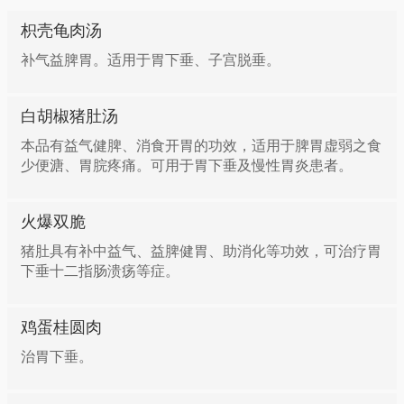
枳壳龟肉汤
补气益脾胃。适用于胃下垂、子宫脱垂。
白胡椒猪肚汤
本品有益气健脾、消食开胃的功效，适用于脾胃虚弱之食
少便溏、胃脘疼痛。可用于胃下垂及慢性胃炎患者。
火爆双脆
猪肚具有补中益气、益脾健胃、助消化等功效，可治疗胃
下垂十二指肠溃疡等症。
鸡蛋桂圆肉
治胃下垂。