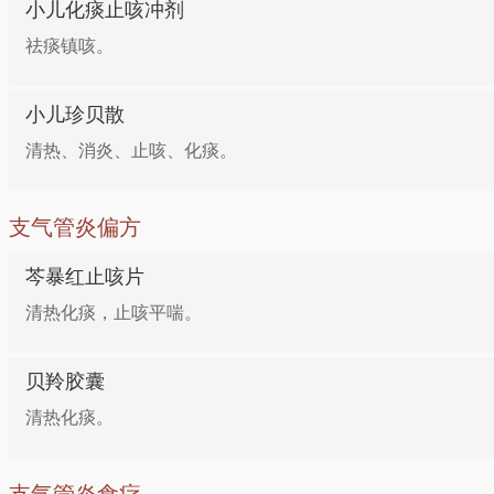
小儿化痰止咳冲剂
祛痰镇咳。
小儿珍贝散
清热、消炎、止咳、化痰。
支气管炎偏方
芩暴红止咳片
清热化痰，止咳平喘。
贝羚胶囊
清热化痰。