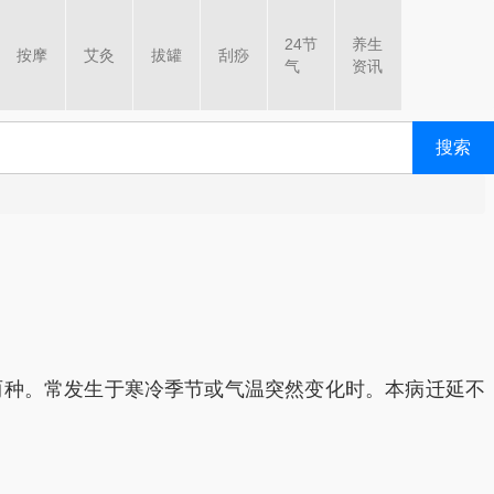
24节
养生
按摩
艾灸
拔罐
刮痧
气
资讯
搜索
两种。常发生于寒冷季节或气温突然变化时。本病迁延不