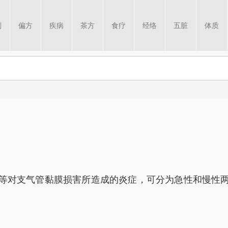
剂
偏方
疾病
茶方
食疗
经络
五脏
体质
等对支气管黏膜损害所造成的炎症，可分为急性和慢性