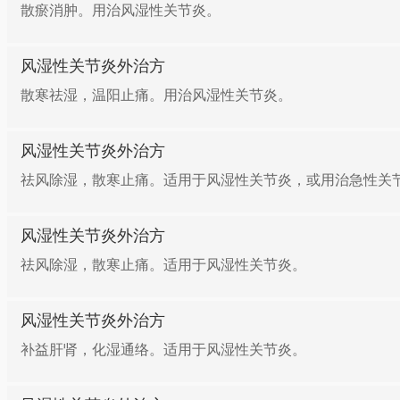
散瘀消肿。用治风湿性关节炎。
风湿性关节炎外治方
散寒祛湿，温阳止痛。用治风湿性关节炎。
风湿性关节炎外治方
祛风除湿，散寒止痛。适用于风湿性关节炎，或用治急性关
风湿性关节炎外治方
祛风除湿，散寒止痛。适用于风湿性关节炎。
风湿性关节炎外治方
补益肝肾，化湿通络。适用于风湿性关节炎。