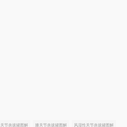
性关节炎拔罐图解
膝关节炎拔罐图解
风湿性关节炎拔罐图解