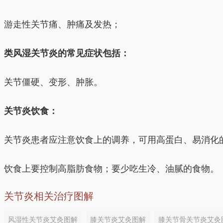
游走性关节痛、肿痛及发热；
类风湿关节炎的常见症状包括：
关节僵硬、变形、肿胀。
关节炎饮食：
关节炎患者应注意饮食上的调养，可用高蛋白、易消化
饮食上要控制高脂肪食物；要少吃生冷、油腻的食物。
关节炎相关治疗图解
风湿性关节炎艾灸图解
膝关节炎艾灸图解
膝关节骨关节炎艾灸