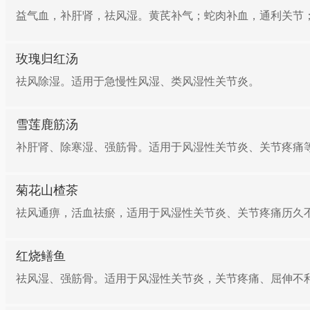
益气血，补肝肾，祛风湿。黄芪补气；蛇肉补血，通利关节；
玫瑰归红汤
祛风除湿。适用于急慢性风湿、类风湿性关节炎。
雪莲鹿筋汤
补肝肾、除寒湿、强筋骨。适用于风湿性关节炎、关节疼痛
菊花山楂茶
祛风通痹，活血祛瘀，适用于风湿性关节炎、关节疼痛历久不
红烧鳝鱼
祛风湿、强筋骨。适用于风湿性关节炎，关节疼痛、屈伸不