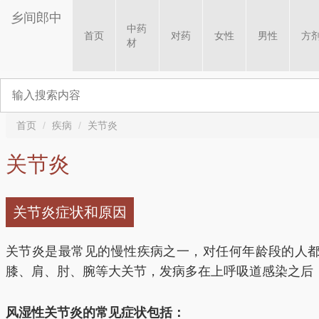
乡间郎中
中药
首页
对药
女性
男性
方
材
首页
疾病
关节炎
关节炎
关节炎症状和原因
关节炎是最常见的慢性疾病之一，对任何年龄段的人
膝、肩、肘、腕等大关节，发病多在上呼吸道感染之后
风湿性关节炎的常见症状包括：