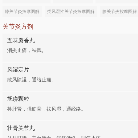
膝关节炎按摩图解
类风湿性关节炎按摩图解
膝关节炎按摩图解
关节炎方剂
五味麝香丸
消炎止痛，祛风。
风湿定片
散风除湿，通络止痛。
尪痹颗粒
补肝肾，强筋骨，祛风湿，通经络。
壮骨关节丸