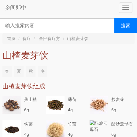
乡间郎中
搜索
首页
食疗
全部食疗方
山楂麦芽饮
山楂麦芽饮
春
夏
秋
冬
山楂麦芽饮组成
焦山楂
薄荷
炒麦芽
6g
4g
6g
钩藤
竹茹
醋炒云母石
4g
4g
6g