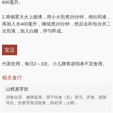
600毫升。
2.将锅置大火上烧沸，用小火煎煮25分钟，倒出药液，
再加入水400毫升，继续煮20分钟，然后去药包合并二
次煎液，加入白糖，拌匀即成。
宜忌
代茶饮用，每日2～3次。小儿脾胃虚弱者不宜食用。
相关食疗
山楂麦芽饮
消食化滞、健脾益胃。用于伤食（乳）泄泻、厌食、腹胀
等症。炒麦芽善消面食，除积滞；山楂...