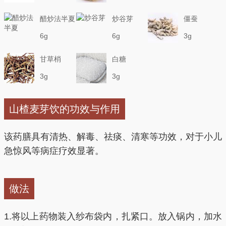
醋炒法半夏
炒谷芽
僵蚕
6g
6g
3g
甘草梢
白糖
3g
3g
山楂麦芽饮的功效与作用
该药膳具有清热、解毒、祛痰、清寒等功效，对于小儿
急惊风等病症疗效显著。
做法
1.将以上药物装入纱布袋内，扎紧口。放入锅内，加水