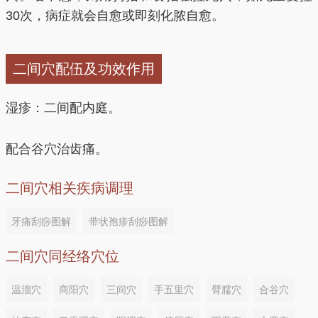
30次，病症就会自愈或即刻化脓自愈。
二间穴配伍及功效作用
湿疹：二间配内庭。
配合谷穴治齿痛。
二间穴相关疾病调理
牙痛刮痧图解
带状孢疹刮痧图解
二间穴同经络穴位
温溜穴
商阳穴
三间穴
手五里穴
臂臑穴
合谷穴