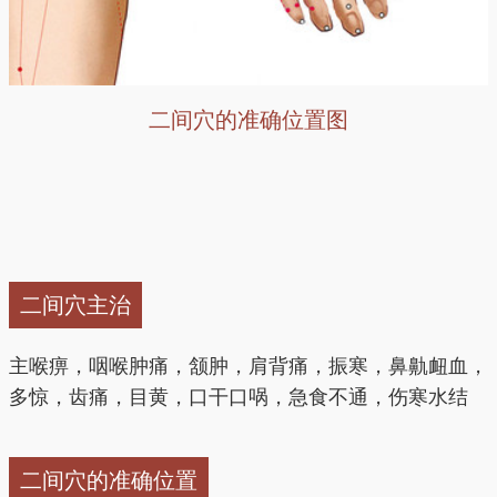
二间穴的准确位置图
二间穴主治
主喉痹，咽喉肿痛，颔肿，肩背痛，振寒，鼻鼽衄血，
多惊，齿痛，目黄，口干口㖞，急食不通，伤寒水结
二间穴的准确位置