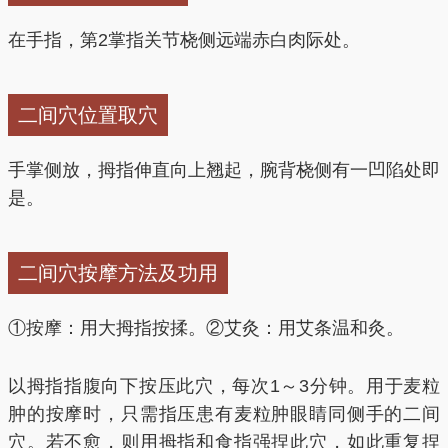
在手指，第2掌指关节桡侧远端赤白肉际处。
二间穴位置取穴
手掌侧放，拇指伸直向上翘起，腕背桡侧有一凹陷处即
是。
二间穴按摩方法及功用
①按摩：用大拇指按揉。②艾灸：用艾条温和灸。
以拇指指腹向下按压此穴，每次1～3分钟。用于麦粒
肿的按摩时，只需指压患有麦粒肿眼睛同侧手的二间
穴。若不愈，则用拇指和食指强捏此穴，如此重复捏