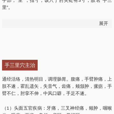
手部；“里”，指寸，该穴于肘尖处有3寸，故名“手三
里”。
（1）
手三里是治疗上肢痿痹之常用穴。
本穴善舒筋迎
展开
络，长于治疗经络病，故对上肢不遂、肩臂痛有很好的
治疗作用。《铜人腧穴针灸图经》载：“治手臂不仁，
肘挛不伸。”《通玄指要赋》言：“肩背患，责肘前之三
里。”《灵枢•杂病篇》及《杂病穴法歌》俱云：“手三里
治肩连脐。”可见本穴治疗上肢痿痹是千百年来古人临
床实践的总结，其治疗原理是根据经脉与经筋循行，手
手三里穴主治
阳明经脉与经筋均行于上肢到肩背。手三里等同足三
里，气血皆充盛，故用之有效。
通经活络，清热明目，调理肠胃。腹痛，手臂肿痛，上
肢不遂，霍乱遗矢，失音气，齿痛，颊颔肿，瘰疬，手
臂不仁，肘挛不伸，中风口噼，手足不遂。
（2）手三里是治疗腰痛的特效穴。
《针灸甲乙经》
有“腰痛不得卧，手三里主之”的运用。用手三里治疗腰
痛是根据经筋循行原理，“其支者，绕肩中，夹脊”而
（1）头面五官疾病：牙痛，三叉神经痛，颊肿，咽喉