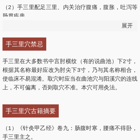
（2）手三里配足三里、内关治疗腹痛，腹胀，吐泻等
肠胃疾患。
展开
（3）手三里配天枢、足三里调理肠胃。
手三里穴禁忌
（4）手三里配温溜、曲池、丰隆治疗喉痹。
手三里在大多数书中言肘横纹（有的说曲池）下2寸，
根据其名称最好应改为肘尖下3寸，乃与其名称相合，
（5）手三里配中渚、曲池治疗咽喉肿痛不能言。
使临床不易混淆。取穴时应当在曲池穴与阳溪穴的连线
上，不可偏离，否则取穴不准。本穴可用灸法。
（6）手三里配合谷、阳溪治疗牙痛。
（7）手三里配合谷、足三里、三阴交、迎香、人迎用
手三里穴古籍摘要
于而部美容。
（1）《针灸甲乙经》卷九：肠腹时寒，腰痛不得卧，
（8）手三里配少海治疗两臂顽麻，肩背疼痛。
手三里主之。