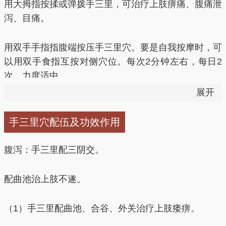
用大拇指按揉或弹拨手三里，可治疗上肢痹痛、腹痛泄
肠经穴位，大肠为传导之官，刺之能和胃利肠，治疗肠
泻、目痛。
腑相关病症。《针灸大成•席弘赋》言：“手足上下针三
里，食癖气块凭此取。”在本篇还有：“肩上连脐痛不
休，手中三里便须求。”常用于治疗腹痛、腹胀、腹
用双手手指指腹端按压手三里穴。要是自我按摩时，可
泻、食谷不化等消化系统疾病，常与中脘、足三里运
以用双手食指互按对侧穴位。每次2分钟左右，每日2
用。
次，力度适中。
展开
（5）手三里还常用于口干、咽干、便秘、糖尿病等津
液不足疾病。
手阳明大肠经脉病候言“是主津所生病
手三里穴配伍及功效作用
者，目黄、口干、鼻衄、喉痹”等，上述所涉及的均为
津液输布不足所致，当刺手三里则能达到生津作用，故
腹泻：手三里配三阴交。
津液不足所致的便秘、咽干、口干、糖尿病均能有效改
善。这些临床所治，均为手阳明主治病候，也是临床常
配曲池治上肢不遂。
见之症，但西医治疗却往往较为棘手，若能正确选择本
穴，多能应手而解。故在临床应当细思辨证用穴，才能
（1）手三里配曲池、合谷、外关治疗上肢痿痹。
针到病除，也才能真正做到精穴疏针。