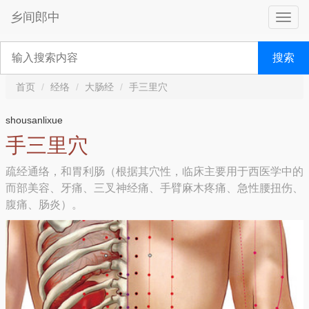
乡间郎中
搜索
首页
经络
大肠经
手三里穴
shousanlixue
手三里穴
疏经通络，和胃利肠（根据其穴性，临床主要用于西医学中的
而部美容、牙痛、三叉神经痛、手臂麻木疼痛、急性腰扭伤、
腹痛、肠炎）。