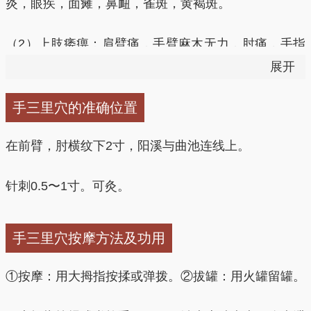
行，所以并不是所有的腰痛用手三里都有效，而是当腰
炎，眼疾，面瘫，鼻衄，雀斑，黄褐斑。
痛在督脉旁开0.5寸之内者为对症治疗。用手三里治疗
腰痛不仅仅是经筋原理，还因为手三里为手阳明经脉穴
（2）上肢痿痹：肩臂痛，手臂麻木无力，肘痛，手指
位，手阳明多气多血，本穴因善疏经通络，故用之则有
麻木。
展开
奇效了，尤其对急性腰扭伤最具特效。
（3）肠胃病：腹痛，腹胀，腹泻，呕吐，便秘。
手三里穴的准确位置
（3）手三里是治疗头面五官疾病常用穴。
大肠经脉上
于头面部，又为多气多血之经，根据“经脉所过，主治
（4）腰痛，尤其急性腰扭伤。
在前臂，肘横纹下2寸，阳溪与曲池连线上。
所及”的原则，故用本穴能治疗头面五官疾病，尤其对
面部美容及三叉神经痛的治疗更为突出，是临床之特效
（5）津液不足所致疾病：口干，咽痛，糖尿病，便
针刺0.5〜1寸。可灸。
穴。三叉神经痛伴有便秘时选用本穴，刺之则能使便通
秘。
而疼痛自止，若无便秘的三叉神经痛州之本穴疗效不
手三里穴按摩方法及功用
佳，故临床应正确选择运用，发挥出所具有的特效功
能。
①按摩：用大拇指按揉或弹拨。②拔罐：用火罐留罐。
（4）手三里是治疗肠胃病之有效穴。
本穴是手阳明大