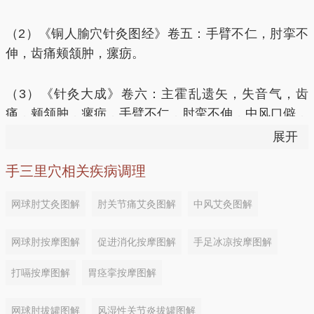
（2）《铜人腧穴针灸图经》卷五：手臂不仁，肘挛不
伸，齿痛颊颔肿，瘰疬。
（3）《针灸大成》卷六：主霍乱遗矢，失音气，齿
痛，颊颔肿，瘰疬，手臂不仁，肘挛不伸，中风口僻，
手足不遂。
展开
手三里穴相关疾病调理
（4）《通玄指要赋》：肩背患，责肘前之三里。
网球肘艾灸图解
肘关节痛艾灸图解
中风艾灸图解
（5）《席弘赋》：肩上痛连脐不休，手中三里便须
求；手足上下针三里，食癖气块凭此取。
网球肘按摩图解
促进消化按摩图解
手足冰凉按摩图解
打嗝按摩图解
胃痉挛按摩图解
（6）《杂病穴法歌》：手三里治舌风舞；手三里治肩
连跻。
网球肘拔罐图解
风湿性关节炎拔罐图解