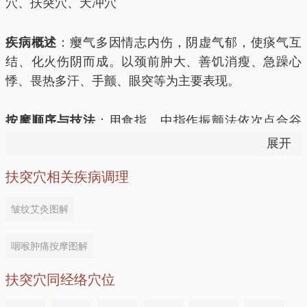
穴、扶突穴、天冲穴
疾病概述
：瘿气多因情志内伤，阴虚气郁，使痰气互
结、化火伤阴而成。以颈前肿大、善饥消瘦、急躁心
悸、畏热多汗、手颤、眼突等为主要表现。
按摩顺序与技法
：用食指、中指作振颤法依次点合谷
穴、足三里穴、气舍穴、列缺穴、扶突 穴、天冲穴，
展开
相互配合，可达到通经活络，缓解郁滞的作用。每穴平
扶突穴相关疾病调理
探、压放各100次。轻 病治疗8?10次即可见效。
皱纹艾灸图解
其他病症配伍穴位
咽喉肿痛按摩图解
咽喉肿痛
丨配伍穴位：大椎穴、扶突穴、合谷穴
扶突穴同经络穴位
暴忤气哽
丨配伍穴位：扶突穴、天突穴、天溪穴