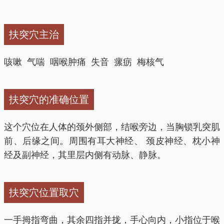
扶突穴主治
咳嗽 气喘 咽喉肿痛 失音 瘰疬 梅核气
扶突穴的准确位置
这个穴位在人体的颈外侧部，结喉旁边，当胸锁乳突肌
前、后缘之间。周围有耳大神经、 颈皮神经、枕小神
经及副神经，其里层内侧有动脉、静脉。
扶突穴位置取穴
一手拇指弯曲，其余四指并拢，手心向内，小指位于喉