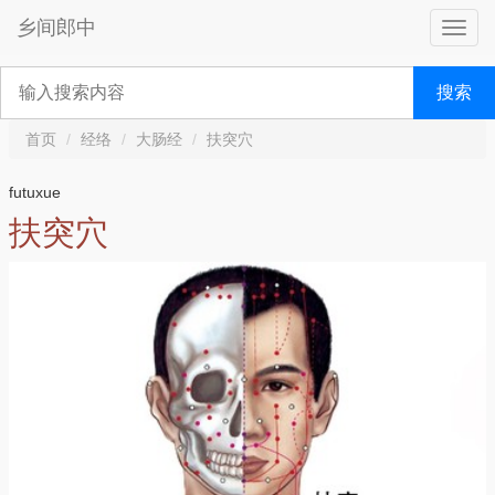
乡间郎中
搜索
首页
经络
大肠经
扶突穴
futuxue
扶突穴