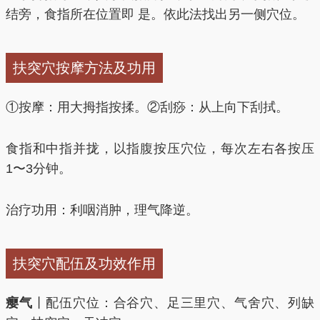
结旁，食指所在位置即 是。依此法找出另一侧穴位。
扶突穴按摩方法及功用
①按摩：用大拇指按揉。②刮痧：从上向下刮拭。
食指和中指并拢，以指腹按压穴位，每次左右各按压
1〜3分钟。
治疗功用：利咽消肿，理气降逆。
扶突穴配伍及功效作用
瘿气
丨配伍穴位：合谷穴、足三里穴、气舍穴、列缺