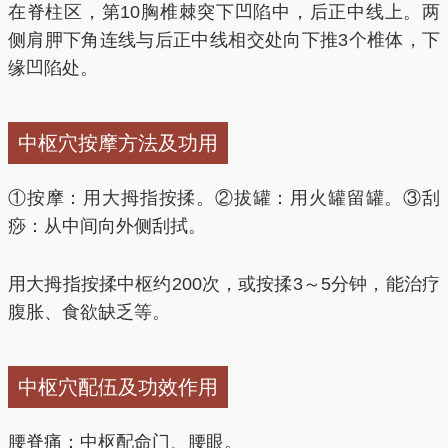
在脊柱区，第10胸椎棘突下凹陷中，后正中线上。两
侧肩胛下角连线与后正中线相交处向下推3个椎体，下
缘凹陷处。
中枢穴按摩方法及功用
①按摩：用大拇指按揉。②拔罐：用火罐留罐。③刮
痧：从中间向外侧刮拭。
用大拇指按揉中枢约200次，或按揉3～5分钟，能治疗
腹胀、食欲缺乏等。
中枢穴配伍及功效作用
腰脊痛：中枢配命门、腰眼。