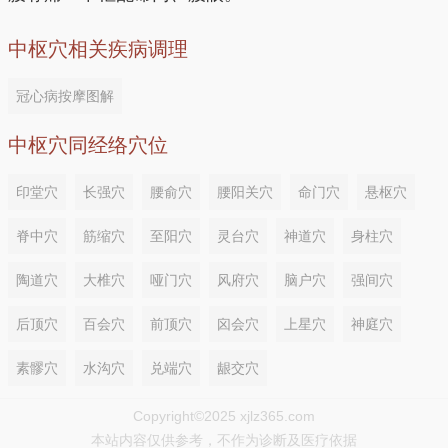
中枢穴相关疾病调理
冠心病按摩图解
中枢穴同经络穴位
印堂穴
长强穴
腰俞穴
腰阳关穴
命门穴
悬枢穴
脊中穴
筋缩穴
至阳穴
灵台穴
神道穴
身柱穴
陶道穴
大椎穴
哑门穴
风府穴
脑户穴
强间穴
后顶穴
百会穴
前顶穴
囟会穴
上星穴
神庭穴
素髎穴
水沟穴
兑端穴
龈交穴
Copyright©2025 xjlz365.com
本站内容仅供参考，不作为诊断及医疗依据