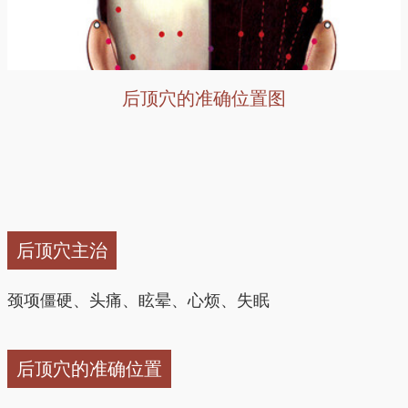
后顶穴的准确位置图
后顶穴主治
颈项僵硬、头痛、眩晕、心烦、失眠
后顶穴的准确位置