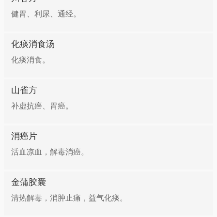
健胃、利尿、通经。
化痰消食汤
化痰消食。
山雀方
补虚抗癌、胃癌。
消癌片
活血凉血，解毒消癌。
金蒲胶囊
清热解毒，消肿止痛，益气化痰。