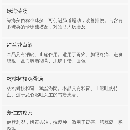
绿海藻汤
绿海藻俗称小球藻，可促进肠道蠕动，改善排便。与含有
多糖类的珍珠菇搭配，对预防大肠癌及...
红兰花白酒
本品具有消瘀、止痛作用。适用于胃癌、胸隔疼痛、进食
梗阻、甚而胸痛彻背、肌肤甲错、面色...
核桃树枝鸡蛋汤
核桃树枝和胃，鸡蛋滋阴。本品具有和胃、止呕吐的特
点。适于恶心呕吐为主的胃癌患者。
薏仁防癌茶
健脾利湿，解毒去浊，抗癌肿。适用于胃癌、膀胱癌、肠
癌等。