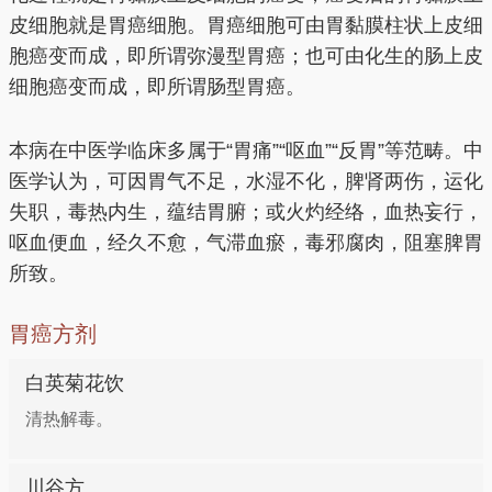
皮细胞就是胃癌细胞。胃癌细胞可由胃黏膜柱状上皮细
胞癌变而成，即所谓弥漫型胃癌；也可由化生的肠上皮
细胞癌变而成，即所谓肠型胃癌。
本病在中医学临床多属于“胃痛”“呕血”“反胃”等范畴。中
医学认为，可因胃气不足，水湿不化，脾肾两伤，运化
失职，毒热内生，蕴结胃腑；或火灼经络，血热妄行，
呕血便血，经久不愈，气滞血瘀，毒邪腐肉，阻塞脾胃
所致。
胃癌方剂
白英菊花饮
清热解毒。
川谷方