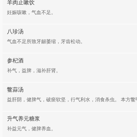
羊肉止嗽饮
妊娠咳嗽，气血不足。
八珍汤
气血不足所致牙龈萎缩，牙齿松动。
参杞酒
补气，益脾，滋补肝肾。
鳖蒜汤
益肝阴，健脾气，破瘀软坚，行气利水，消食杀虫。 本方鳖甲
升气养元糖浆
补益元气，健脾养血。