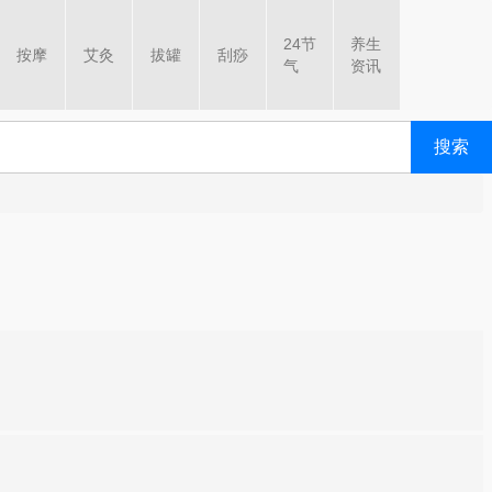
24节
养生
按摩
艾灸
拔罐
刮痧
气
资讯
搜索