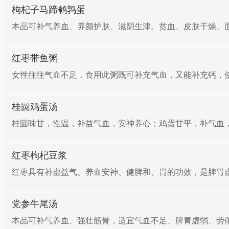
枸杞子马蹄鹌鹑蛋
本品可补气养血、养颜护肤、滋阴生津。贫血、皮肤干燥、面
红枣带鱼粥
女性往往气血不足，食用此粥既可补充气血，又能补充钙，
桂圆鸡蛋汤
桂圆味甘，性温，补益气血，安神养心；鸡蛋甘平，补气血，
红枣枸杞豆浆
红枣具有补虚益气、养血安神、健脾和、胃的功效，是脾胃虚
党参牛尾汤
本品可补气养血、强壮筋骨，适宜气血不足、脾胃虚弱、劳