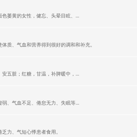
色萎黄的女性，健忘、头晕目眩、...
使体质、气血和营养得到很好的调和和补充。
安五脏；红糖，甘温，补脾暖中，...
弱、气血不足、倦怠无力、失眠等...
倦乏力、气短心悸患者食用。