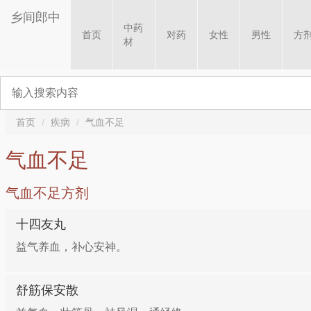
乡间郎中
中药
首页
对药
女性
男性
方
材
首页
疾病
气血不足
气血不足
气血不足方剂
十四友丸
益气养血，补心安神。
舒筋保安散