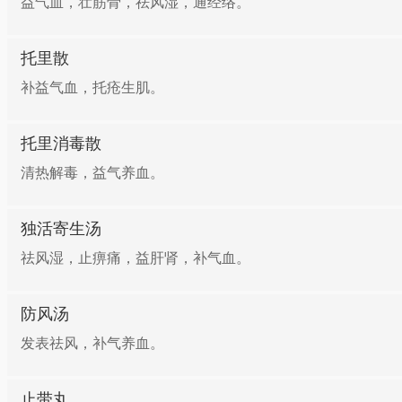
益气血，壮筋骨，祛风湿，通经络。
托里散
补益气血，托疮生肌。
托里消毒散
清热解毒，益气养血。
独活寄生汤
祛风湿，止痹痛，益肝肾，补气血。
防风汤
发表祛风，补气养血。
止带丸