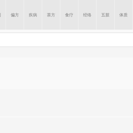
剂
偏方
疾病
茶方
食疗
经络
五脏
体质