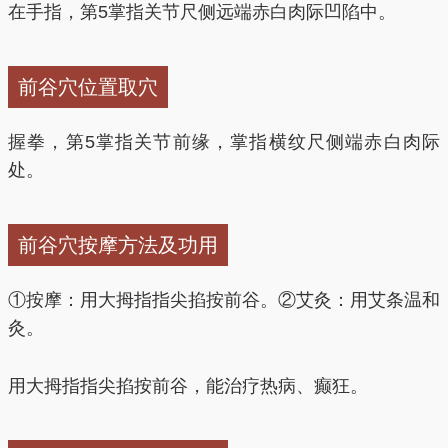
在手指，第5掌指关节尺侧远端赤白肉际凹陷中。
前谷穴位置取穴
握拳，第5掌指关节前缘，掌指横纹尺侧端赤白肉际
处。
前谷穴按摩方法及功用
①按摩：用大拇指指尖掐按前谷。②艾灸：用艾条温和
灸。
用大拇指指尖掐按前谷，能治疗热病、癫狂。