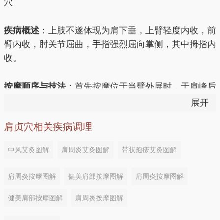
穴
疾病概述
：上肢不遂体现为肩下垂，上臂轻度内收，前
臂内收，肘关节屈曲，手指强烈屈向掌侧，其中拇指内
收。
按摩顺序与技法
：首先按摩位于当臂外展时，于肩峰后
下方呈现凹陷处肩髎穴2分钟，再按摩肩贞穴2分钟，
展开
接着按摩手部的曲池穴1分钟，最后按压合谷穴30次。
肩贞穴相关疾病调理
其他病症配伍穴位
中风艾灸图解
肩周炎艾灸图解
带状孢疹艾灸图解
肩周炎
丨配伍穴位：合谷穴、肩贞穴、肩髎穴、内关
肩周炎按摩图解
健美肩部按摩图解
肩周炎按摩图解
穴、后溪穴、中渚穴
健美肩部按摩图解
肩周炎按摩图解
耳鸣
丨配伍穴位：耳门穴、听宫穴、肩贞穴