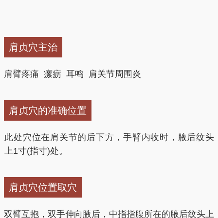
肩贞穴主治
肩臂疼痛 瘰疬 耳鸣 肩关节周围炎
肩贞穴的准确位置
此处穴位在肩关节的后下方，手臂内收时，腋后纹头
上1寸(指寸)处。
肩贞穴位置取穴
双臂互抱，双手伸向腋后，中指指腹所在的腋后纹头上