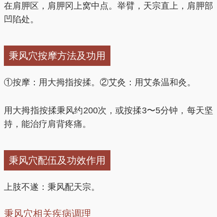
在肩胛区，肩胛冈上窝中点。举臂，天宗直上，肩胛部
凹陷处。
秉风穴按摩方法及功用
①按摩：用大拇指按揉。②艾灸：用艾条温和灸。
用大拇指按揉秉风约200次，或按揉3〜5分钟，每天坚
持，能治疗肩背疼痛。
秉风穴配伍及功效作用
上肢不遂：秉风配天宗。
秉风穴相关疾病调理