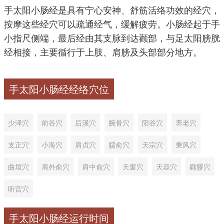
手太阳小肠经是具有宁心安神、舒筋活络功效的经穴，
按摩这些经穴可以疏通经气，缓解疲劳。小肠经起于手
小指尺侧端，最后经由其支脉到达颧部，与足太阳膀胱
经相接，主要循行于上肢、肩膀及头部部分地方。
手太阳小肠经经络穴位
少泽穴
前谷穴
后溪穴
腕骨穴
阳谷穴
养老穴
支正穴
小海穴
肩贞穴
臑俞穴
天宗穴
秉风穴
曲垣穴
肩外俞穴
肩中俞穴
天窗穴
天容穴
颧髎穴
听宫穴
手太阳小肠经运行时间