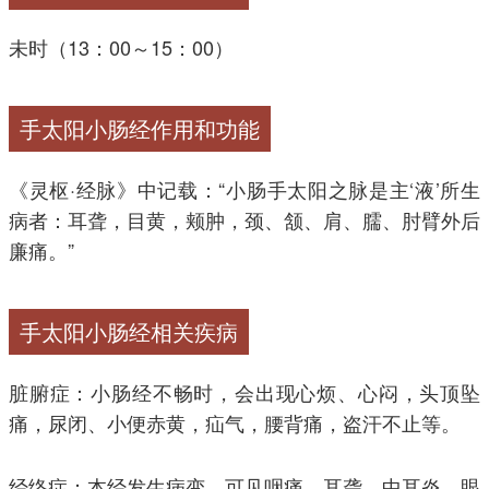
未时（13：00～15：00）
手太阳小肠经作用和功能
《灵枢·经脉》中记载：“小肠手太阳之脉是主‘液’所生
病者：耳聋，目黄，颊肿，颈、颔、肩、臑、肘臂外后
廉痛。”
手太阳小肠经相关疾病
脏腑症：小肠经不畅时，会出现心烦、心闷，头顶坠
痛，尿闭、小便赤黄，疝气，腰背痛，盗汗不止等。
经络症：本经发生病变，可见咽痛、耳聋、中耳炎、眼