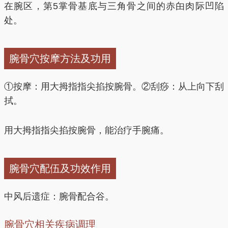
在腕区，第5掌骨基底与三角骨之间的赤甶肉际凹陷
处。
腕骨穴按摩方法及功用
①按摩：用大拇指指尖掐按腕骨。②刮痧：从上向下刮
拭。
用大拇指指尖掐按腕骨，能治疗手腕痛。
腕骨穴配伍及功效作用
中风后遗症：腕骨配合谷。
腕骨穴相关疾病调理