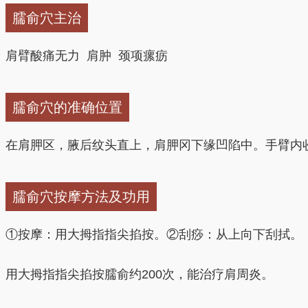
臑俞穴主治
肩臂酸痛无力 肩肿 颈项瘰疬
臑俞穴的准确位置
在肩胛区，腋后纹头直上，肩胛冈下缘凹陷中。手臂内
臑俞穴按摩方法及功用
①按摩：用大拇指指尖掐按。②刮痧：从上向下刮拭。
用大拇指指尖掐按臑俞约200次，能治疗肩周炎。