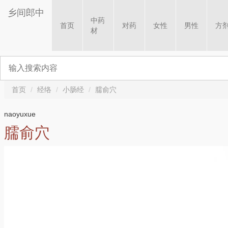
乡间郎中
中药
首页
对药
女性
男性
方
材
首页
经络
小肠经
臑俞穴
naoyuxue
臑俞穴