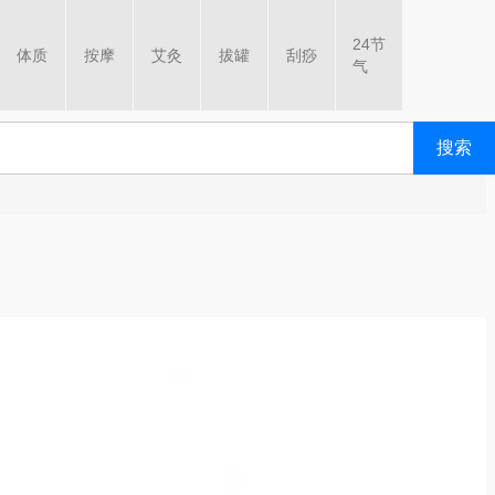
24节
体质
按摩
艾灸
拔罐
刮痧
气
搜索