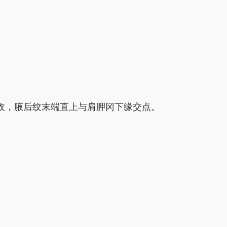
收，腋后纹末端直上与肩胛冈下缘交点。