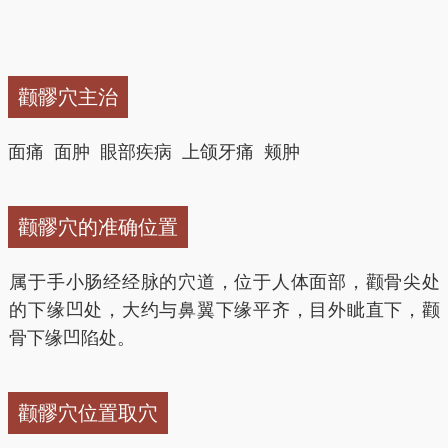
颧髎穴主治
面痛 面肿 眼部疾病 上颌牙痛 颊肿
颧髎穴的准确位置
属于手小肠经经脉的穴道，位于人体面部，颧骨尖处
的下缘凹处，大约与鼻翼下缘平齐，目外眦直下，颧
骨下缘凹陷处。
颧髎穴位置取穴