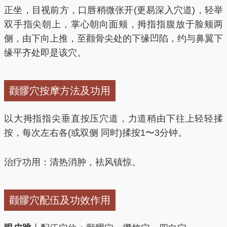
正坐，目视前方，口唇稍微张开(更易深入穴道)，轻举
双手指尖朝上，掌心朝向面颊，拇指指腹放于脸颊两
侧，由下向上推，至颧骨尖处的下缘凹陷，约与鼻翼下
缘平齐处即是该穴。
颧髎穴按摩方法及功用
以大拇指指尖垂直按压穴道，力道稍由下往上轻轻揉
按，每次左右各(或双侧 同时)揉按1〜3分钟。
治疗功用：清热消肿，袪风镇惊。
颧髎穴配伍及功效作用