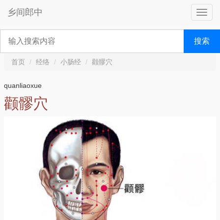
乡间郎中
搜索
首页
经络
小肠经
颧髎穴
quanliaoxue
颧髎穴