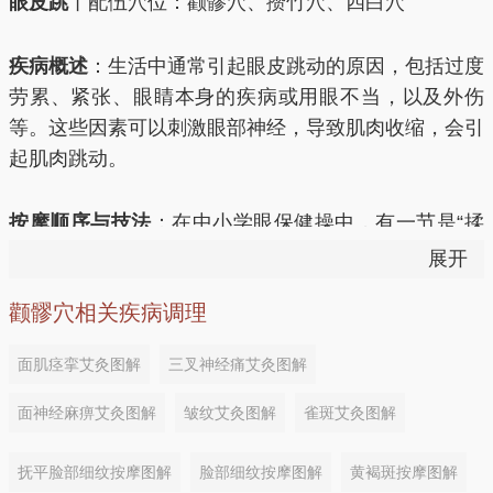
眼皮跳
丨配伍穴位：颧髎穴、攒竹穴、四白穴
疾病概述
：生活中通常引起眼皮跳动的原因，包括过度
劳累、紧张、眼睛本身的疾病或用眼不当，以及外伤
等。这些因素可以刺激眼部神经，导致肌肉收缩，会引
起肌肉跳动。
按摩顺序与技法
：在中小学眼保健操中，有一节是“揉
四白穴”，此穴相当有用，不仅可以缓解眼部疲劳，还
展开
可以让你跳动的眼皮安静下来，当然要是配合攒竹穴、
颧髎穴相关疾病调理
颧髎穴一起使用， 效果会更加明显。
面肌痉挛艾灸图解
三叉神经痛艾灸图解
其他病症配伍穴位
面神经麻痹艾灸图解
皱纹艾灸图解
雀斑艾灸图解
口眼斜
丨配伍穴位：下关穴、颧髎穴、四白穴、颊车
穴、合谷穴
抚平脸部细纹按摩图解
脸部细纹按摩图解
黄褐斑按摩图解